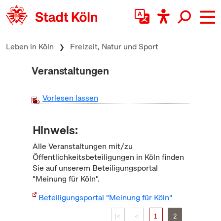
zum Inhalt springen
Leben in Köln
Freizeit, Natur und Sport
Veranstaltungen
Vorlesen lassen
Hinweis:
Alle Veranstaltungen mit/zu
Öffentlichkeitsbeteiligungen in Köln finden
Sie auf unserem Beteiligungsportal
"Meinung für Köln".
Beteiligungsportal "Meinung für Köln"
|<
<
1
2