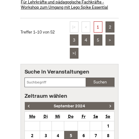
Für Lehrkräfte und pädagogische Fachkräfte -
Workshop zum Umgang mit Lego Spike Essential
|<
<
1
2
Treffer 1–10 von 52
3
4
5
>
>|
Suche in Veranstaltungen
Suchen
Zeitraum wählen
September 2024
Mo
Di
Mi
Do
Fr
Sa
So
1
2
3
4
5
6
7
8