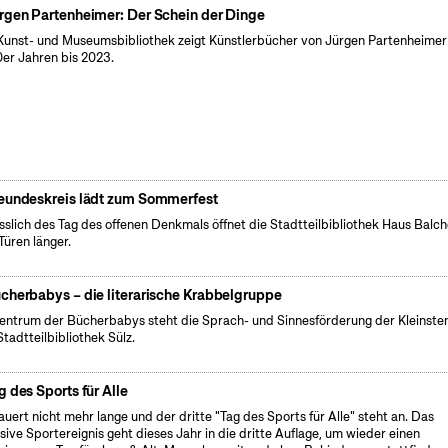
rgen Partenheimer: Der Schein der Dinge
Kunst- und Museumsbibliothek zeigt Künstlerbücher von Jürgen Partenheimer
er Jahren bis 2023.
eundeskreis lädt zum Sommerfest
sslich des Tag des offenen Denkmals öffnet die Stadtteilbibliothek Haus Balc
 Türen länger.
cherbabys – die literarische Krabbelgruppe
entrum der Bücherbabys steht die Sprach- und Sinnesförderung der Kleinsten
Stadtteilbibliothek Sülz.
g des Sports für Alle
auert nicht mehr lange und der dritte "Tag des Sports für Alle" steht an. Das
usive Sportereignis geht dieses Jahr in die dritte Auflage, um wieder einen