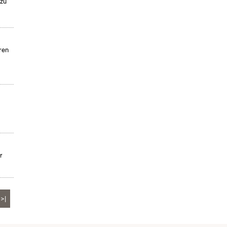
 zu
ren
r
>|