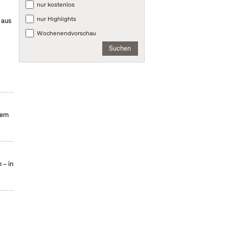
nur kostenlos
nur Highlights
 aus
Wochenendvorschau
Suchen
hem
 – in