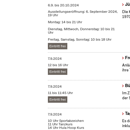
Jü
6.9.
bis
20.10.2024
Ausstellungseröffnung: 6. September 2024,
Die 
19 Uhr
1970
Montag: 14 bis 21 Uhr
Dienstag, Mittwoch, Donnerstag: 10 bis 21
Uhr
Freitag, Samstag, Sonntag: 10 bis 18 Uhr
Eintritt frei
Fr
7.9.2024
12 bis 16 Uhr
Anlä
ihre
Eintritt frei
Bü
7.9.2024
11 bis 11:45 Uhr
Im Z
der 
Eintritt frei
Ta
7.9.2024
10 Uhr Sportabzeichen
Es d
11 Uhr Tanzkurs
inkl
14 Uhr Hula Hoop Kurs