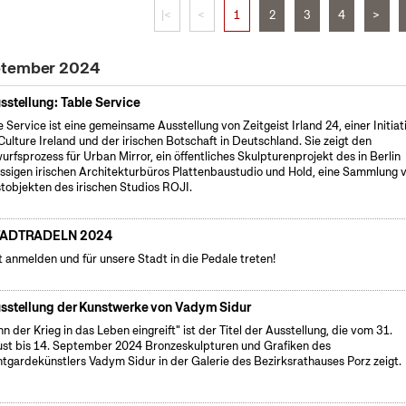
|<
<
1
2
3
4
>
eptember 2024
sstellung: Table Service
e Service ist eine gemeinsame Ausstellung von Zeitgeist Irland 24, einer Initiat
Culture Ireland und der irischen Botschaft in Deutschland. Sie zeigt den
urfsprozess für Urban Mirror, ein öffentliches Skulpturenprojekt des in Berlin
ssigen irischen Architekturbüros Plattenbaustudio und Hold, eine Sammlung 
tobjekten des irischen Studios ROJI.
TADTRADELN 2024
t anmelden und für unsere Stadt in die Pedale treten!
sstellung der Kunstwerke von Vadym Sidur
n der Krieg in das Leben eingreift" ist der Titel der Ausstellung, die vom 31.
st bis 14. September 2024 Bronzeskulpturen und Grafiken des
tgardekünstlers Vadym Sidur in der Galerie des Bezirksrathauses Porz zeigt.