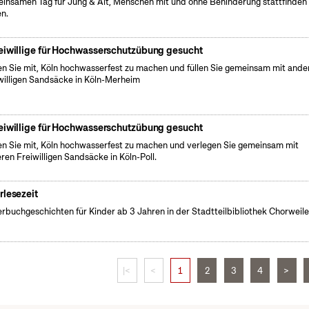
insamen Tag für Jung & Alt, Menschen mit und ohne Behinderung stattfinden
en.
eiwillige für Hochwasserschutzübung gesucht
en Sie mit, Köln hochwasserfest zu machen und füllen Sie gemeinsam mit ande
willigen Sandsäcke in Köln-Merheim
eiwillige für Hochwasserschutzübung gesucht
en Sie mit, Köln hochwasserfest zu machen und verlegen Sie gemeinsam mit
ren Freiwilligen Sandsäcke in Köln-Poll.
rlesezeit
erbuchgeschichten für Kinder ab 3 Jahren in der Stadtteilbibliothek Chorweile
|<
<
1
2
3
4
>