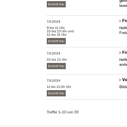
geme
Eintritt frei
lass
Fr
7.9.2024
8 bis 11 Uhr,
Helf
10 bis 13 Uhr und
Frei
12 bis 15 Uhr
Eintritt frei
Fr
7.9.2024
10 bis 13 Uhr
Helf
ande
Eintritt frei
Vo
7.9.2024
11 bis 11:30 Uhr
Bild
Eintritt frei
Treffer 1–10 von 39