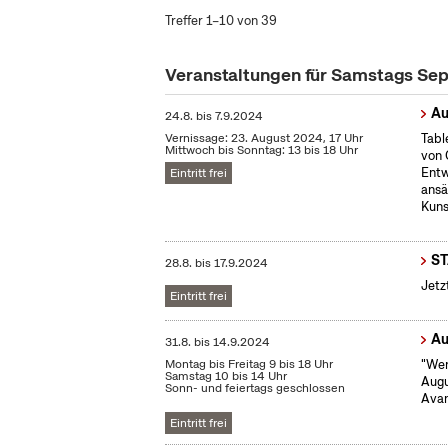
Treffer 1–10 von 39
Veranstaltungen für Samstags S
Au
24.8.
bis
7.9.2024
Vernissage: 23. August 2024, 17 Uhr
Tabl
Mittwoch bis Sonntag: 13 bis 18 Uhr
von 
Entw
Eintritt frei
ansä
Kuns
S
28.8.
bis
17.9.2024
Jetz
Eintritt frei
Au
31.8.
bis
14.9.2024
Montag bis Freitag 9 bis 18 Uhr
"Wen
Samstag 10 bis 14 Uhr
Augu
Sonn- und feiertags geschlossen
Avan
Eintritt frei