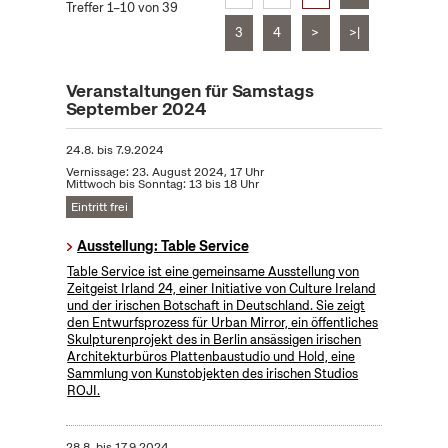
Treffer 1–10 von 39
3
4
>
>|
Veranstaltungen für Samstags
September 2024
24.8.
bis
7.9.2024
Vernissage: 23. August 2024, 17 Uhr
Mittwoch bis Sonntag: 13 bis 18 Uhr
Eintritt frei
Ausstellung: Table Service
Table Service ist eine gemeinsame Ausstellung von
Zeitgeist Irland 24, einer Initiative von Culture Ireland
und der irischen Botschaft in Deutschland. Sie zeigt
den Entwurfsprozess für Urban Mirror, ein öffentliches
Skulpturenprojekt des in Berlin ansässigen irischen
Architekturbüros Plattenbaustudio und Hold, eine
Sammlung von Kunstobjekten des irischen Studios
ROJI.
28.8.
bis
17.9.2024