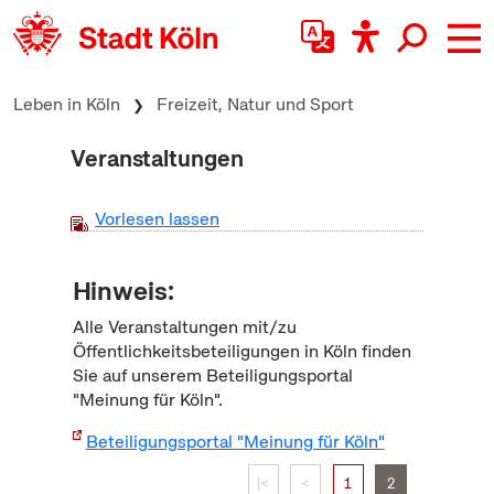
zum Inhalt springen
Leben in Köln
Freizeit, Natur und Sport
Veranstaltungen
Vorlesen lassen
Hinweis:
Alle Veranstaltungen mit/zu
Öffentlichkeitsbeteiligungen in Köln finden
Sie auf unserem Beteiligungsportal
"Meinung für Köln".
Beteiligungsportal "Meinung für Köln"
|<
<
1
2