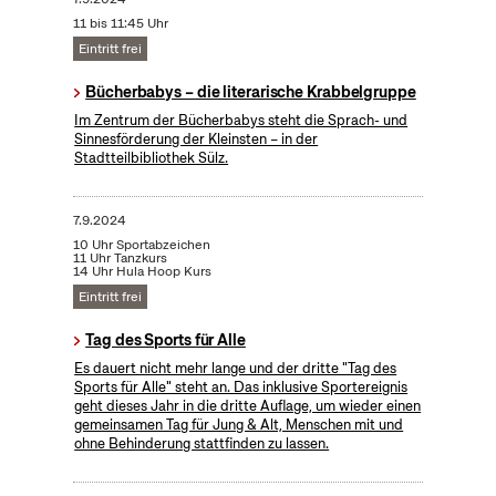
11 bis 11:45 Uhr
Eintritt frei
Bücherbabys – die literarische Krabbelgruppe
Im Zentrum der Bücherbabys steht die Sprach- und
Sinnesförderung der Kleinsten – in der
Stadtteilbibliothek Sülz.
7.9.2024
10 Uhr Sportabzeichen
11 Uhr Tanzkurs
14 Uhr Hula Hoop Kurs
Eintritt frei
Tag des Sports für Alle
Es dauert nicht mehr lange und der dritte "Tag des
Sports für Alle" steht an. Das inklusive Sportereignis
geht dieses Jahr in die dritte Auflage, um wieder einen
gemeinsamen Tag für Jung & Alt, Menschen mit und
ohne Behinderung stattfinden zu lassen.