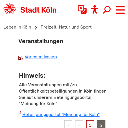
zum Inhalt springen
Leben in Köln
Freizeit, Natur und Sport
Veranstaltungen
Vorlesen lassen
Hinweis:
Alle Veranstaltungen mit/zu
Öffentlichkeitsbeteiligungen in Köln finden
Sie auf unserem Beteiligungsportal
"Meinung für Köln".
Beteiligungsportal "Meinung für Köln"
|<
<
1
2