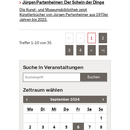
Jürgen Partenheimer: Der Schein der Dinge
Die Kunst- und Museumsbibliothek zeigt
Künstlerbücher von Jürgen Partenheimer aus 1970er
Jahren bis 2023.
|<
<
1
2
Treffer 1–10 von 35
3
4
>
>|
Suche in Veranstaltungen
Suchen
Zeitraum wählen
September 2024
Mo
Di
Mi
Do
Fr
Sa
So
1
2
3
4
5
6
7
8