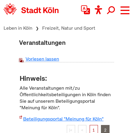
zum Inhalt springen
Leben in Köln
Freizeit, Natur und Sport
Veranstaltungen
Vorlesen lassen
Hinweis:
Alle Veranstaltungen mit/zu
Öffentlichkeitsbeteiligungen in Köln finden
Sie auf unserem Beteiligungsportal
"Meinung für Köln".
Beteiligungsportal "Meinung für Köln"
|<
<
1
2