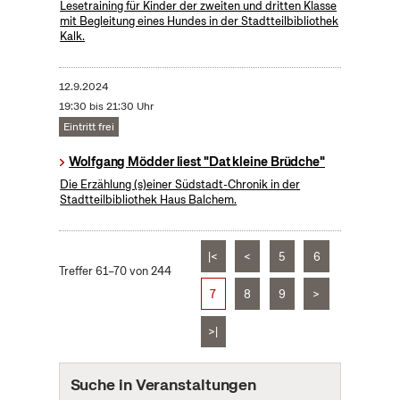
Lesetraining für Kinder der zweiten und dritten Klasse
mit Begleitung eines Hundes in der Stadtteilbibliothek
Kalk.
12.9.2024
19:30 bis 21:30 Uhr
Eintritt frei
Wolfgang Mödder liest "Dat kleine Brüdche"
Die Erzählung (s)einer Südstadt-Chronik in der
Stadtteilbibliothek Haus Balchem.
|<
<
5
6
Treffer 61–70 von 244
7
8
9
>
>|
Suche in Veranstaltungen