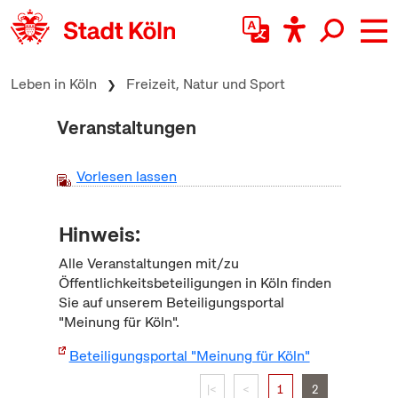
zum Inhalt springen
Leben in Köln
Freizeit, Natur und Sport
Veranstaltungen
Vorlesen lassen
Hinweis:
Alle Veranstaltungen mit/zu
Öffentlichkeitsbeteiligungen in Köln finden
Sie auf unserem Beteiligungsportal
"Meinung für Köln".
Beteiligungsportal "Meinung für Köln"
|<
<
1
2