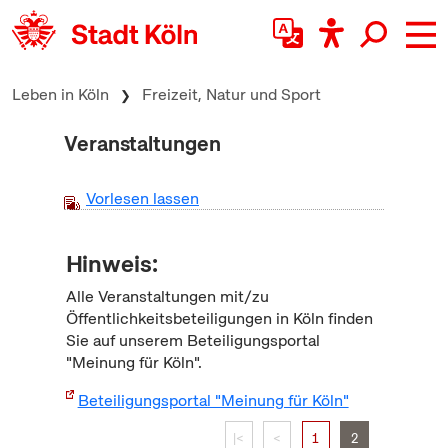
zum Inhalt springen
Leben in Köln
Freizeit, Natur und Sport
Veranstaltungen
Vorlesen lassen
Hinweis:
Alle Veranstaltungen mit/zu
Öffentlichkeitsbeteiligungen in Köln finden
Sie auf unserem Beteiligungsportal
"Meinung für Köln".
Beteiligungsportal "Meinung für Köln"
|<
<
1
2