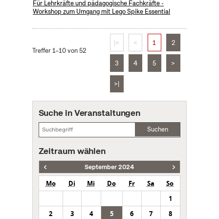
Für Lehrkräfte und pädagogische Fachkräfte -
Workshop zum Umgang mit Lego Spike Essential
|<
<
1
2
Treffer 1–10 von 52
3
4
5
>
>|
Suche in Veranstaltungen
Suchen
Zeitraum wählen
September 2024
Mo
Di
Mi
Do
Fr
Sa
So
1
2
3
4
5
6
7
8