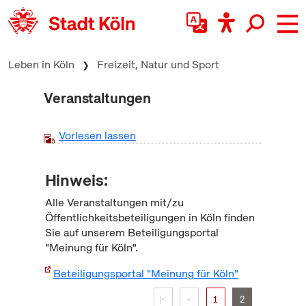
zum Inhalt springen
Leben in Köln
Freizeit, Natur und Sport
Veranstaltungen
Vorlesen lassen
Hinweis:
Alle Veranstaltungen mit/zu
Öffentlichkeitsbeteiligungen in Köln finden
Sie auf unserem Beteiligungsportal
"Meinung für Köln".
Beteiligungsportal "Meinung für Köln"
|<
<
1
2