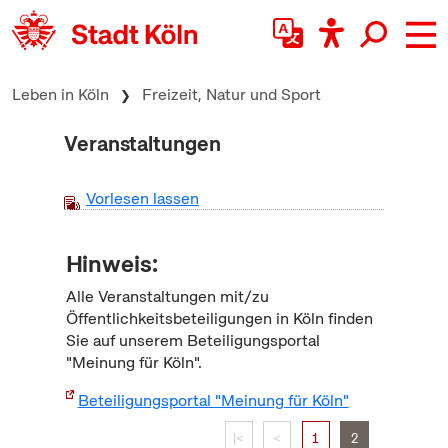
zum Inhalt springen
Leben in Köln
Freizeit, Natur und Sport
Veranstaltungen
Vorlesen lassen
Hinweis:
Alle Veranstaltungen mit/zu
Öffentlichkeitsbeteiligungen in Köln finden
Sie auf unserem Beteiligungsportal
"Meinung für Köln".
Beteiligungsportal "Meinung für Köln"
|<
<
1
2