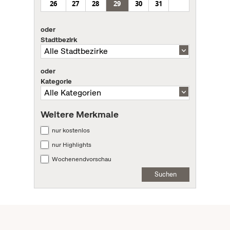
26
27
28
29
30
31
oder
Stadtbezirk
oder
Kategorie
Weitere Merkmale
nur kostenlos
nur Highlights
Wochenendvorschau
Suchen