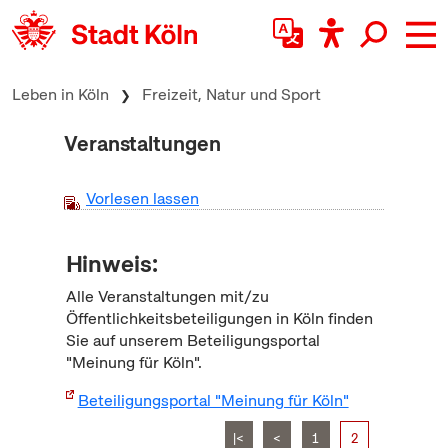
zum Inhalt springen
Leben in Köln
Freizeit, Natur und Sport
Veranstaltungen
Vorlesen lassen
Hinweis:
Alle Veranstaltungen mit/zu
Öffentlichkeitsbeteiligungen in Köln finden
Sie auf unserem Beteiligungsportal
"Meinung für Köln".
Beteiligungsportal "Meinung für Köln"
|<
<
1
2