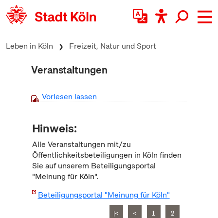
zum Inhalt springen
Leben in Köln
Freizeit, Natur und Sport
Veranstaltungen
Vorlesen lassen
Hinweis:
Alle Veranstaltungen mit/zu
Öffentlichkeitsbeteiligungen in Köln finden
Sie auf unserem Beteiligungsportal
"Meinung für Köln".
Beteiligungsportal "Meinung für Köln"
|<
<
1
2