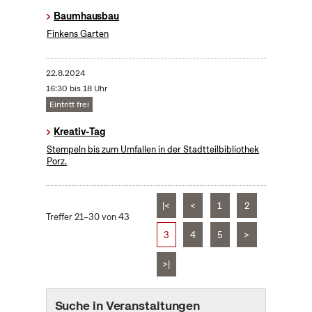
Baumhausbau
Finkens Garten
22.8.2024
16:30 bis 18 Uhr
Eintritt frei
Kreativ-Tag
Stempeln bis zum Umfallen in der Stadtteilbibliothek
Porz.
|<
<
1
2
Treffer 21–30 von 43
3
4
5
>
>|
Suche in Veranstaltungen