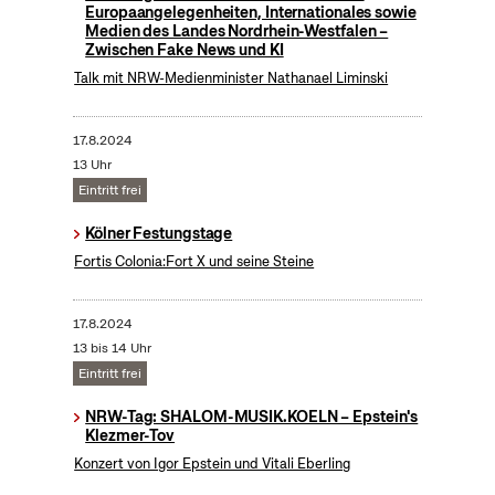
Europaangelegenheiten, Internationales sowie
Medien des Landes Nordrhein-Westfalen –
Zwischen Fake News und KI
Talk mit NRW-Medienminister Nathanael Liminski
17.8.2024
13 Uhr
Eintritt frei
Kölner Festungstage
Fortis Colonia:Fort X und seine Steine
17.8.2024
13 bis 14 Uhr
Eintritt frei
NRW-Tag: SHALOM-MUSIK.KOELN – Epstein's
Klezmer-Tov
Konzert von Igor Epstein und Vitali Eberling