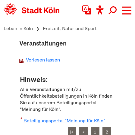
zum Inhalt springen
Leben in Köln
Freizeit, Natur und Sport
Veranstaltungen
Vorlesen lassen
Hinweis:
Alle Veranstaltungen mit/zu
Öffentlichkeitsbeteiligungen in Köln finden
Sie auf unserem Beteiligungsportal
"Meinung für Köln".
Beteiligungsportal "Meinung für Köln"
|<
<
1
2