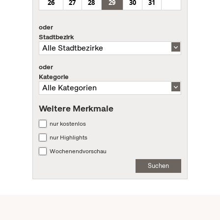
26
27
28
29
30
31
oder
Stadtbezirk
oder
Kategorie
Weitere Merkmale
nur kostenlos
nur Highlights
Wochenendvorschau
Suchen