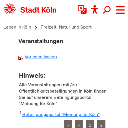
zum Inhalt springen
Leben in Köln
Freizeit, Natur und Sport
Veranstaltungen
Vorlesen lassen
Hinweis:
Alle Veranstaltungen mit/zu
Öffentlichkeitsbeteiligungen in Köln finden
Sie auf unserem Beteiligungsportal
"Meinung für Köln".
Beteiligungsportal "Meinung für Köln"
|<
<
1
2