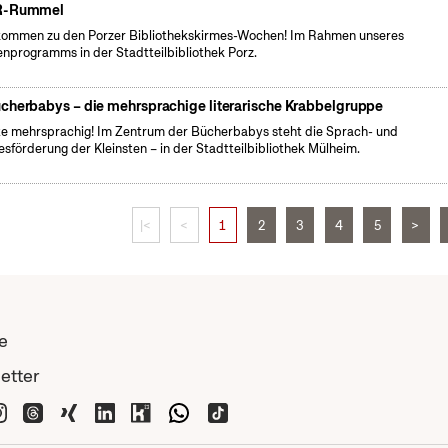
R-Rummel
kommen zu den Porzer Bibliothekskirmes-Wochen! Im Rahmen unseres
enprogramms in der Stadtteilbibliothek Porz.
cherbabys – die mehrsprachige literarische Krabbelgruppe
e mehrsprachig! Im Zentrum der Bücherbabys steht die Sprach- und
esförderung der Kleinsten – in der Stadtteilbibliothek Mülheim.
|<
<
1
2
3
4
5
>
e
etter