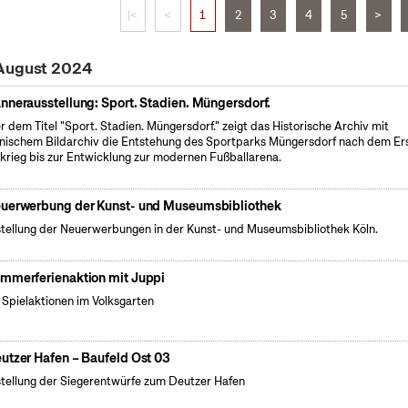
|<
<
1
2
3
4
5
>
 August 2024
nnerausstellung: Sport. Stadien. Müngersdorf.
r dem Titel "Sport. Stadien. Müngersdorf." zeigt das Historische Archiv mit
nischem Bildarchiv die Entstehung des Sportparks Müngersdorf nach dem Er
krieg bis zur Entwicklung zur modernen Fußballarena.
uerwerbung der Kunst- und Museumsbibliothek
tellung der Neuerwerbungen in der Kunst- und Museumsbibliothek Köln.
mmerferienaktion mit Juppi
e Spielaktionen im Volksgarten
utzer Hafen – Baufeld Ost 03
tellung der Siegerentwürfe zum Deutzer Hafen