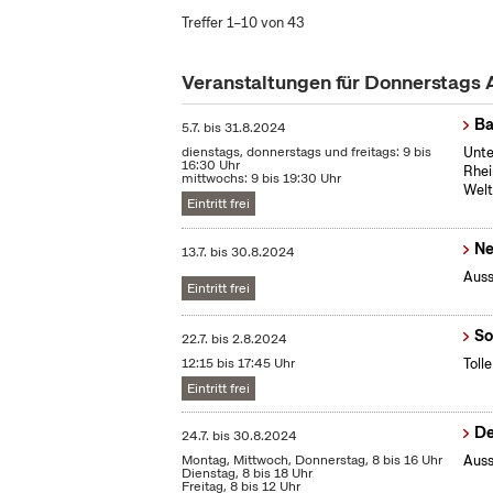
Treffer 1–10 von 43
Veranstaltungen für Donnerstags
Ba
5.7.
bis
31.8.2024
dienstags, donnerstags und freitags: 9 bis
Unte
16:30 Uhr
Rhei
mittwochs: 9 bis 19:30 Uhr
Welt
Eintritt frei
Ne
13.7.
bis
30.8.2024
Auss
Eintritt frei
So
22.7.
bis
2.8.2024
12:15 bis 17:45 Uhr
Toll
Eintritt frei
De
24.7.
bis
30.8.2024
Montag, Mittwoch, Donnerstag, 8 bis 16 Uhr
Auss
Dienstag, 8 bis 18 Uhr
Freitag, 8 bis 12 Uhr