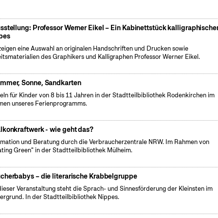
sstellung: Professor Werner Eikel – Ein Kabinettstück kalligraphische
bes
zeigen eine Auswahl an originalen Handschriften und Drucken sowie
itsmaterialien des Graphikers und Kalligraphen Professor Werner Eikel.
mmer, Sonne, Sandkarten
eln für Kinder von 8 bis 11 Jahren in der Stadtteilbibliothek Rodenkirchen im
en unseres Ferienprogramms.
lkonkraftwerk - wie geht das?
rmation und Beratung durch die Verbraucherzentrale NRW. Im Rahmen von
ating Green" in der Stadtteilbibliothek Mülheim.
cherbabys – die literarische Krabbelgruppe
dieser Veranstaltung steht die Sprach- und Sinnesförderung der Kleinsten im
ergrund. In der Stadtteilbibliothek Nippes.