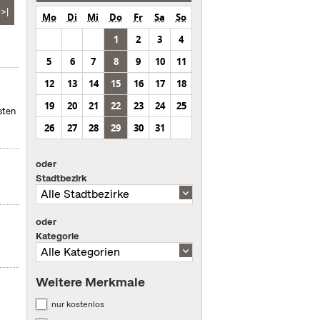
>|
Mo
Di
Mi
Do
Fr
Sa
So
1
2
3
4
5
6
7
8
9
10
11
12
13
14
15
16
17
18
19
20
21
22
23
24
25
sten
26
27
28
29
30
31
oder
Stadtbezirk
oder
Kategorie
Weitere Merkmale
nur kostenlos