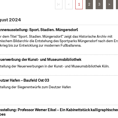
|<
<
1
2
3
>
ugust 2024
nnerausstellung: Sport. Stadien. Müngersdorf.
r dem Titel "Sport. Stadien. Müngersdorf." zeigt das Historische Archiv mit
nischem Bildarchiv die Entstehung des Sportparks Müngersdorf nach dem Er
krieg bis zur Entwicklung zur modernen Fußballarena.
uerwerbung der Kunst- und Museumsbibliothek
tellung der Neuerwerbungen in der Kunst- und Museumsbibliothek Köln.
utzer Hafen – Baufeld Ost 03
tellung der Siegerentwürfe zum Deutzer Hafen
sstellung: Professor Werner Eikel – Ein Kabinettstück kalligraphische
bes