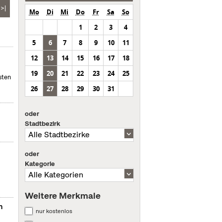
>|
Mo
Di
Mi
Do
Fr
Sa
So
1
2
3
4
5
6
7
8
9
10
11
12
13
14
15
16
17
18
19
20
21
22
23
24
25
sten
26
27
28
29
30
31
oder
Stadtbezirk
oder
Kategorie
Weitere Merkmale
n
nur kostenlos