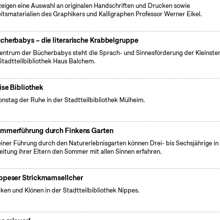
zeigen eine Auswahl an originalen Handschriften und Drucken sowie
itsmaterialien des Graphikers und Kalligraphen Professor Werner Eikel.
cherbabys – die literarische Krabbelgruppe
entrum der Bücherbabys steht die Sprach- und Sinnesförderung der Kleinsten
Stadtteilbibliothek Haus Balchem.
ise Bibliothek
onstag der Ruhe in der Stadtteilbibliothek Mülheim.
mmerführung durch Finkens Garten
einer Führung durch den Naturerlebnisgarten können Drei- bis Sechsjährige in
eitung ihrer Eltern den Sommer mit allen Sinnen erfahren.
ppeser Strickmamsellcher
cken und Klönen in der Stadtteilbibliothek Nippes.