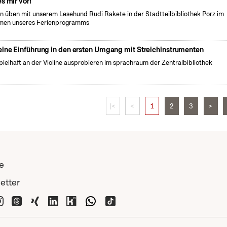
es mir vor!
n üben mit unserem Lesehund Rudi Rakete in der Stadtteilbibliothek Porz im
men unseres Ferienprogramms
eine Einführung in den ersten Umgang mit Streichinstrumenten
pielhaft an der Violine ausprobieren im sprachraum der Zentralbibliothek
|<
<
1
2
3
>
e
etter