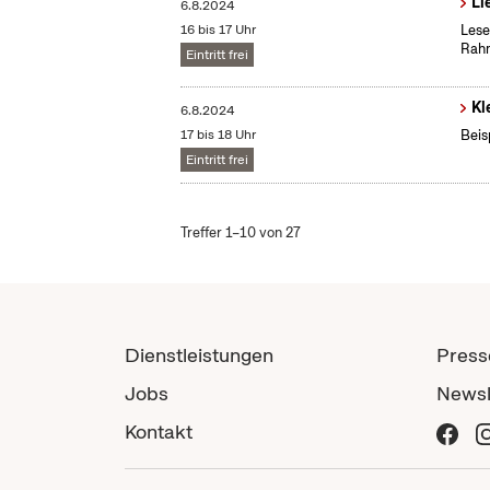
Li
6.8.2024
16 bis 17 Uhr
Lese
Rah
Eintritt frei
Kl
6.8.2024
17 bis 18 Uhr
Beis
Eintritt frei
Treffer 1–10 von 27
Dienstleistungen
Press
Jobs
Newsl
Kontakt