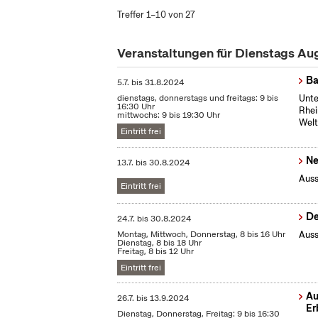
Treffer 1–10 von 27
Veranstaltungen für Dienstags A
Ba
5.7.
bis
31.8.2024
dienstags, donnerstags und freitags: 9 bis
Unte
16:30 Uhr
Rhei
mittwochs: 9 bis 19:30 Uhr
Welt
Eintritt frei
Ne
13.7.
bis
30.8.2024
Auss
Eintritt frei
De
24.7.
bis
30.8.2024
Montag, Mittwoch, Donnerstag, 8 bis 16 Uhr
Auss
Dienstag, 8 bis 18 Uhr
Freitag, 8 bis 12 Uhr
Eintritt frei
Au
26.7.
bis
13.9.2024
Er
Dienstag, Donnerstag, Freitag: 9 bis 16:30