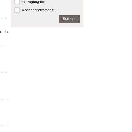
nur Highlights
Wochenendvorschau
Suchen
 – in