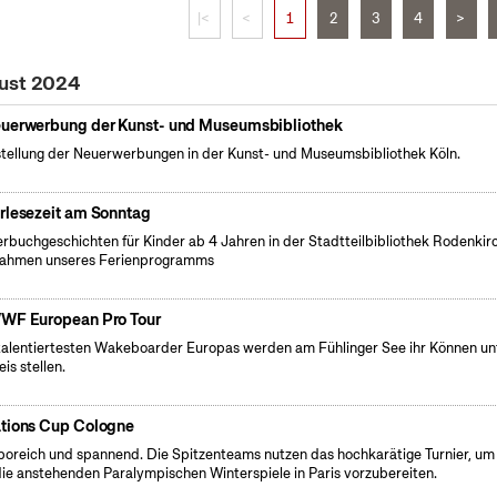
|<
<
1
2
3
4
>
gust 2024
uerwerbung der Kunst- und Museumsbibliothek
tellung der Neuerwerbungen in der Kunst- und Museumsbibliothek Köln.
rlesezeit am Sonntag
erbuchgeschichten für Kinder ab 4 Jahren in der Stadtteilbibliothek Rodenkir
ahmen unseres Ferienprogramms
WF European Pro Tour
talentiertesten Wakeboarder Europas werden am Fühlinger See ihr Können un
is stellen.
tions Cup Cologne
oreich und spannend. Die Spitzenteams nutzen das hochkarätige Turnier, um 
die anstehenden Paralympischen Winterspiele in Paris vorzubereiten.