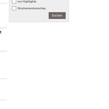
nur Highlights
Wochenendvorschau
Suchen
t