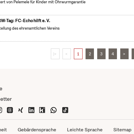
ert von Pelemele für Kinder mit Ohrwurmgarantie
W-Tag: FC-Echo hilft e. V.
tellung des ehrenamtlichen Vereins
|<
<
1
2
3
4
>
e
etter
heit
Gebärdensprache
Leichte Sprache
Sitemap