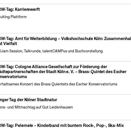
W-Tag: Karrierewerft
uiting Plattform
W-Tag: Amt für Weiterbildung – Volkshochschule Köln: Zusammenhal
d Vielfalt
lJam Session, Talkrunde, talentCAMPus und Buchvorstellung
W-Tag: Cologne Alliance Gesellschaft zur Förderung der
ädtepartnerschaften der Stadt Köln e. V. – Brass-Quintet des Escher
nservatoriums
rhaltsames Konzert des Brass Quientets des Escher Konservatoriums
nger Tag der Kölner Stadtnatur
ons- und Mitmachtag auf Gut Leidenhausen
W-Tag: Pelemele – Kinderband mit buntem Rock-, Pop-, Ska-Mix