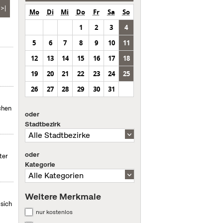
>|
Mo
Di
Mi
Do
Fr
Sa
So
1
2
3
4
5
6
7
8
9
10
11
12
13
14
15
16
17
18
19
20
21
22
23
24
25
26
27
28
29
30
31
chen
oder
Stadtbezirk
oder
ter
Kategorie
Weitere Merkmale
sich
nur kostenlos