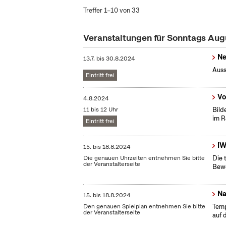
Treffer 1–10 von 33
Veranstaltungen für Sonntags Au
Ne
13.7.
bis
30.8.2024
Auss
Eintritt frei
Vo
4.8.2024
11 bis 12 Uhr
Bild
im R
Eintritt frei
IW
15.
bis
18.8.2024
Die genauen Uhrzeiten entnehmen Sie bitte
Die 
der Veranstalterseite
Bewe
Na
15.
bis
18.8.2024
Den genauen Spielplan entnehmen Sie bitte
Temp
der Veranstalterseite
auf 