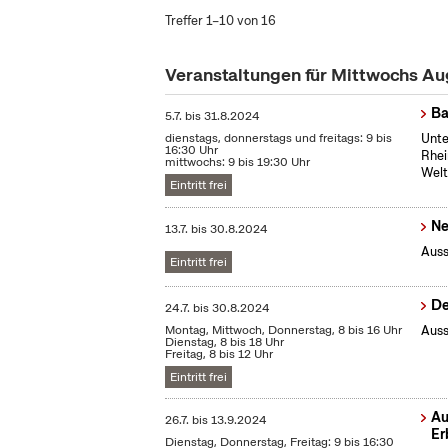
Treffer 1–10 von 16
Veranstaltungen für Mittwochs A
Ba
5.7.
bis
31.8.2024
dienstags, donnerstags und freitags: 9 bis
Unte
16:30 Uhr
Rhei
mittwochs: 9 bis 19:30 Uhr
Welt
Eintritt frei
Ne
13.7.
bis
30.8.2024
Auss
Eintritt frei
De
24.7.
bis
30.8.2024
Montag, Mittwoch, Donnerstag, 8 bis 16 Uhr
Auss
Dienstag, 8 bis 18 Uhr
Freitag, 8 bis 12 Uhr
Eintritt frei
Au
26.7.
bis
13.9.2024
Er
Dienstag, Donnerstag, Freitag: 9 bis 16:30