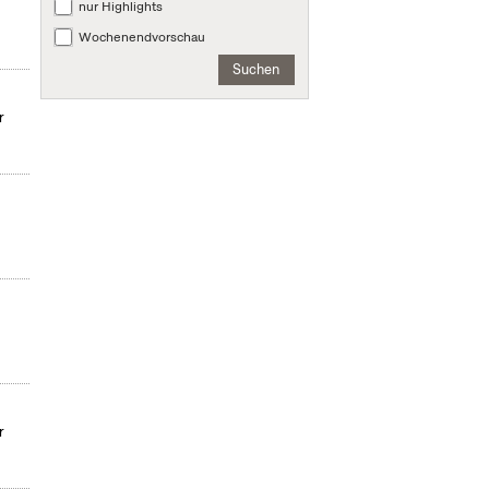
nur Highlights
Wochenendvorschau
Suchen
r
r