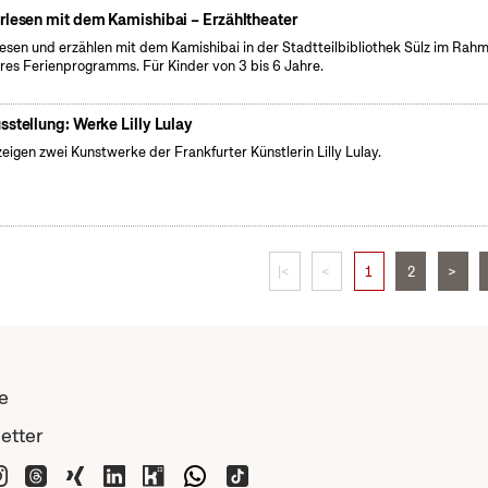
rlesen mit dem Kamishibai – Erzähltheater
lesen und erzählen mit dem Kamishibai in der Stadtteilbibliothek Sülz im Rah
res Ferienprogramms. Für Kinder von 3 bis 6 Jahre.
sstellung: Werke Lilly Lulay
zeigen zwei Kunstwerke der Frankfurter Künstlerin Lilly Lulay.
|<
<
1
2
>
e
etter