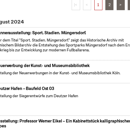
|<
<
1
2
>
ugust 2024
nnerausstellung: Sport. Stadien. Müngersdorf.
r dem Titel "Sport. Stadien. Müngersdorf." zeigt das Historische Archiv mit
nischem Bildarchiv die Entstehung des Sportparks Müngersdorf nach dem Er
krieg bis zur Entwicklung zur modernen Fußballarena.
uerwerbung der Kunst- und Museumsbibliothek
tellung der Neuerwerbungen in der Kunst- und Museumsbibliothek Köln.
utzer Hafen – Baufeld Ost 03
tellung der Siegerentwürfe zum Deutzer Hafen
sstellung: Professor Werner Eikel – Ein Kabinettstück kalligraphische
bes