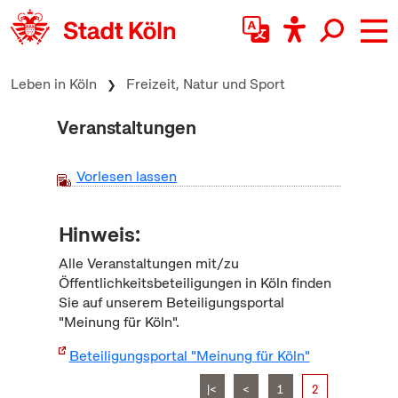
zum Inhalt springen
Leben in Köln
Freizeit, Natur und Sport
Veranstaltungen
Vorlesen lassen
Hinweis:
Alle Veranstaltungen mit/zu
Öffentlichkeitsbeteiligungen in Köln finden
Sie auf unserem Beteiligungsportal
"Meinung für Köln".
Beteiligungsportal "Meinung für Köln"
|<
<
1
2