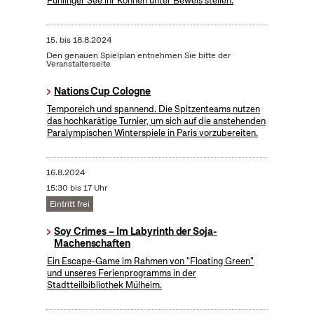
Fühlinger See ihr Können unter Beweis stellen.
15.
bis
18.8.2024
Den genauen Spielplan entnehmen Sie bitte der
Veranstalterseite
Nations Cup Cologne
Temporeich und spannend. Die Spitzenteams nutzen
das hochkarätige Turnier, um sich auf die anstehenden
Paralympischen Winterspiele in Paris vorzubereiten.
16.8.2024
15:30 bis 17 Uhr
Eintritt frei
Soy Crimes – Im Labyrinth der Soja-
Machenschaften
Ein Escape-Game im Rahmen von "Floating Green"
und unseres Ferienprogramms in der
Stadtteilbibliothek Mülheim.