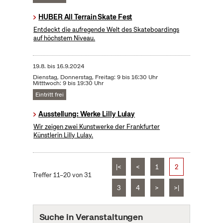
HUBER All Terrain Skate Fest
Entdeckt die aufregende Welt des Skateboardings
auf höchstem Niveau.
19.8.
bis
16.9.2024
Dienstag, Donnerstag, Freitag: 9 bis 16:30 Uhr
Mitttwoch: 9 bis 19:30 Uhr
Eintritt frei
Ausstellung: Werke Lilly Lulay
Wir zeigen zwei Kunstwerke der Frankfurter
Künstlerin Lilly Lulay.
|<
<
1
2
Treffer 11–20 von 31
3
4
>
>|
Suche in Veranstaltungen