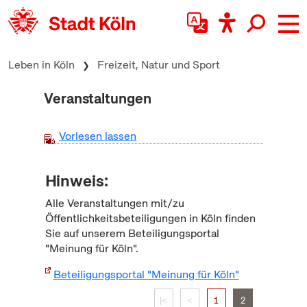
zum Inhalt springen
Leben in Köln
Freizeit, Natur und Sport
Veranstaltungen
Vorlesen lassen
Hinweis:
Alle Veranstaltungen mit/zu
Öffentlichkeitsbeteiligungen in Köln finden
Sie auf unserem Beteiligungsportal
"Meinung für Köln".
Beteiligungsportal "Meinung für Köln"
|<
<
1
2