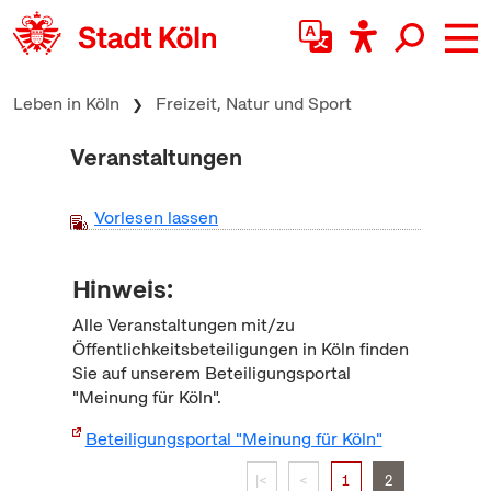
zum Inhalt springen
Leben in Köln
Freizeit, Natur und Sport
Veranstaltungen
Vorlesen lassen
Hinweis:
Alle Veranstaltungen mit/zu
Öffentlichkeitsbeteiligungen in Köln finden
Sie auf unserem Beteiligungsportal
"Meinung für Köln".
Beteiligungsportal "Meinung für Köln"
|<
<
1
2