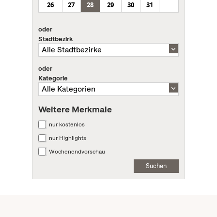
26
27
28
29
30
31
oder
Stadtbezirk
oder
Kategorie
Weitere Merkmale
nur kostenlos
nur Highlights
Wochenendvorschau
Suchen