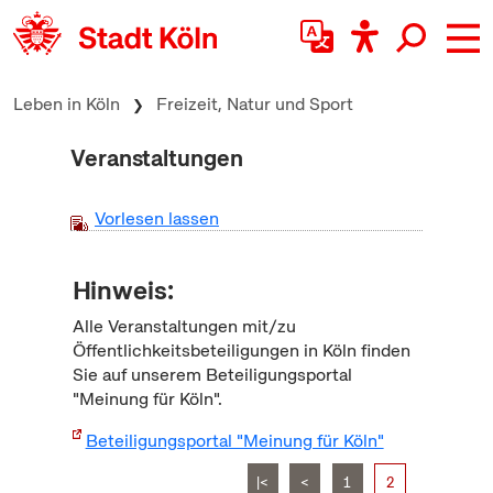
zum Inhalt springen
Leben in Köln
Freizeit, Natur und Sport
Veranstaltungen
Vorlesen lassen
Hinweis:
Alle Veranstaltungen mit/zu
Öffentlichkeitsbeteiligungen in Köln finden
Sie auf unserem Beteiligungsportal
"Meinung für Köln".
Beteiligungsportal "Meinung für Köln"
|<
<
1
2