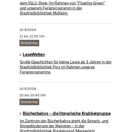
dem IGLU-Shop. Im Rahmen von "Floating Green"
und unserem Ferienprogramm in der
Stadtteilbibliothek Mülheim.
10.8.2024
11 bis 11:30 Uhr
Eintritt frei
LeseWelten
Große Geschichten für kleine Leute ab 3 Jahren in der
Stadtteilbibliothek Porz im Rahmen unseres
Ferienprogramms
10.8.2024
10 bis 10:45 Uhr
Eintritt frei
Bücherbabys – die literarische Krabbelgruppe
Im Zentrum der Bücherbabys steht die Sprach- und
Sinnesförderung der Kleinsten – in der
Stadtteilbibliothek Bocklemünd/Mengenich.