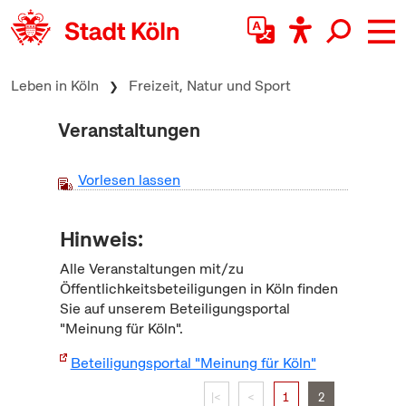
zum Inhalt springen
Leben in Köln
Freizeit, Natur und Sport
Veranstaltungen
Vorlesen lassen
Hinweis:
Alle Veranstaltungen mit/zu
Öffentlichkeitsbeteiligungen in Köln finden
Sie auf unserem Beteiligungsportal
"Meinung für Köln".
Beteiligungsportal "Meinung für Köln"
|<
<
1
2