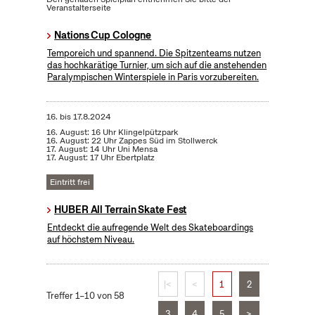
Veranstalterseite
Nations Cup Cologne
Temporeich und spannend. Die Spitzenteams nutzen
das hochkarätige Turnier, um sich auf die anstehenden
Paralympischen Winterspiele in Paris vorzubereiten.
16.
bis
17.8.2024
16. August: 16 Uhr Klingelpützpark
16. August: 22 Uhr Zappes Süd im Stollwerck
17. August: 14 Uhr Uni Mensa
17. August: 17 Uhr Ebertplatz
Eintritt frei
HUBER All Terrain Skate Fest
Entdeckt die aufregende Welt des Skateboardings
auf höchstem Niveau.
|<
<
1
2
Treffer 1–10 von 58
3
4
5
>