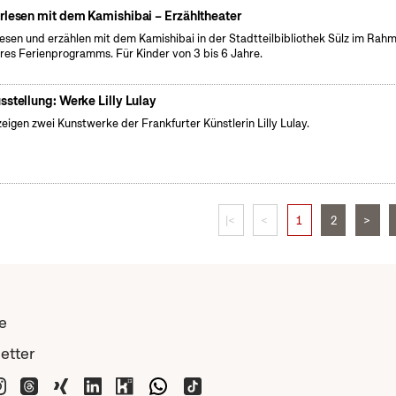
rlesen mit dem Kamishibai – Erzähltheater
lesen und erzählen mit dem Kamishibai in der Stadtteilbibliothek Sülz im Rah
res Ferienprogramms. Für Kinder von 3 bis 6 Jahre.
sstellung: Werke Lilly Lulay
zeigen zwei Kunstwerke der Frankfurter Künstlerin Lilly Lulay.
|<
<
1
2
>
e
etter