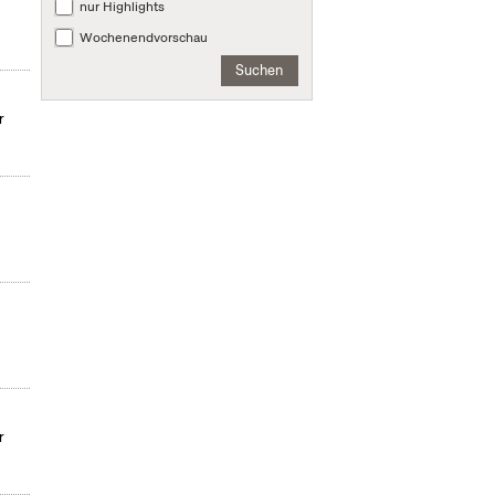
nur Highlights
Wochenendvorschau
Suchen
r
r