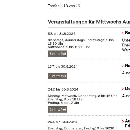
Treffer 1–10 von 16
Veranstaltungen für Mittwochs A
Ba
5.7.
bis
31.8.2024
dienstags, donnerstags und freitags: 9 bis
Unte
16:30 Uhr
Rhei
mittwochs: 9 bis 19:30 Uhr
Welt
Eintritt frei
Ne
13.7.
bis
30.8.2024
Auss
Eintritt frei
De
24.7.
bis
30.8.2024
Montag, Mittwoch, Donnerstag, 8 bis 16 Uhr
Auss
Dienstag, 8 bis 18 Uhr
Freitag, 8 bis 12 Uhr
Eintritt frei
Au
26.7.
bis
13.9.2024
Er
Dienstag, Donnerstag, Freitag: 9 bis 16:30