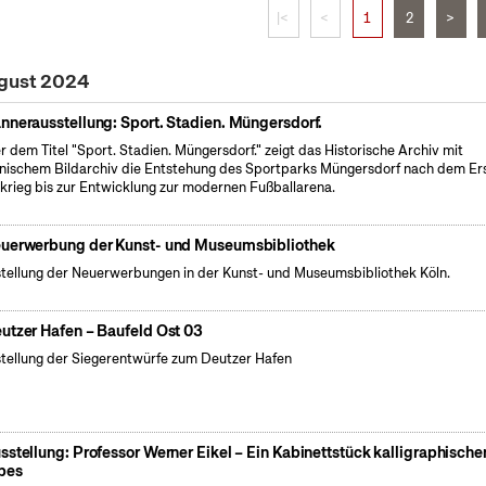
|<
<
1
2
>
ugust 2024
nnerausstellung: Sport. Stadien. Müngersdorf.
r dem Titel "Sport. Stadien. Müngersdorf." zeigt das Historische Archiv mit
nischem Bildarchiv die Entstehung des Sportparks Müngersdorf nach dem Er
krieg bis zur Entwicklung zur modernen Fußballarena.
uerwerbung der Kunst- und Museumsbibliothek
tellung der Neuerwerbungen in der Kunst- und Museumsbibliothek Köln.
utzer Hafen – Baufeld Ost 03
tellung der Siegerentwürfe zum Deutzer Hafen
sstellung: Professor Werner Eikel – Ein Kabinettstück kalligraphische
bes