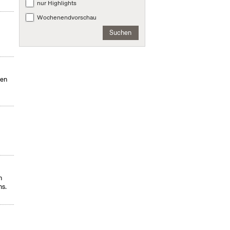
nur Highlights
Wochenendvorschau
Suchen
men
n
ms.