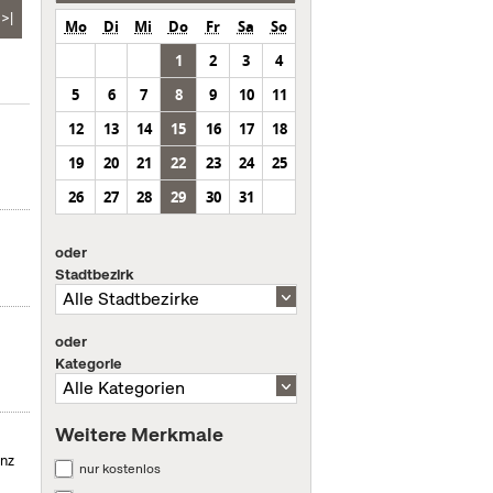
>|
Mo
Di
Mi
Do
Fr
Sa
So
1
2
3
4
5
6
7
8
9
10
11
12
13
14
15
16
17
18
19
20
21
22
23
24
25
26
27
28
29
30
31
oder
Stadtbezirk
oder
Kategorie
Weitere Merkmale
enz
nur kostenlos