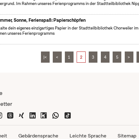
ergrund. Im Rahmen unseres Ferienprogramms in der Stadtteilbibliothek Nip
mmer, Sonne, Ferienspaß: Papierschöpfen
alte dein eigenes einzigartiges Papier in der Stadtteilbibliothek Chorweiler im
men unseres Ferienprogramms
|<
<
1
2
3
4
5
>
e
etter
heit
Gebärdensprache
Leichte Sprache
Sitemap