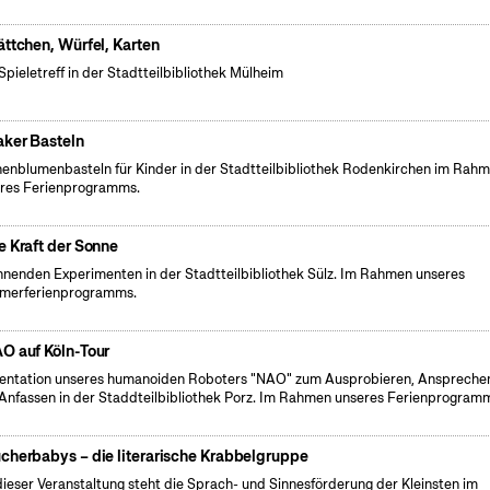
ättchen, Würfel, Karten
Spieletreff in der Stadtteilbibliothek Mülheim
ker Basteln
enblumenbasteln für Kinder in der Stadtteilbibliothek Rodenkirchen im Rah
res Ferienprogramms.
e Kraft der Sonne
nenden Experimenten in der Stadtteilbibliothek Sülz. Im Rahmen unseres
merferienprogramms.
O auf Köln-Tour
entation unseres humanoiden Roboters "NAO" zum Ausprobieren, Anspreche
Anfassen in der Staddteilbibliothek Porz. Im Rahmen unseres Ferienprogram
cherbabys – die literarische Krabbelgruppe
dieser Veranstaltung steht die Sprach- und Sinnesförderung der Kleinsten im