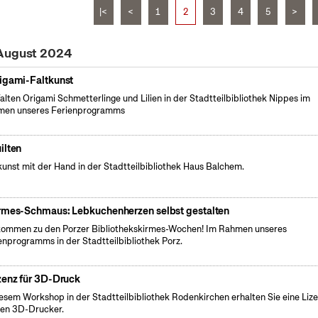
|<
<
1
2
3
4
5
>
 August 2024
igami-Faltkunst
falten Origami Schmetterlinge und Lilien in der Stadtteilbibliothek Nippes im
men unseres Ferienprogramms
ilten
unst mit der Hand in der Stadtteilbibliothek Haus Balchem.
rmes-Schmaus: Lebkuchenherzen selbst gestalten
kommen zu den Porzer Bibliothekskirmes-Wochen! Im Rahmen unseres
enprogramms in der Stadtteilbibliothek Porz.
zenz für 3D-Druck
iesem Workshop in der Stadtteilbibliothek Rodenkirchen erhalten Sie eine Liz
den 3D-Drucker.