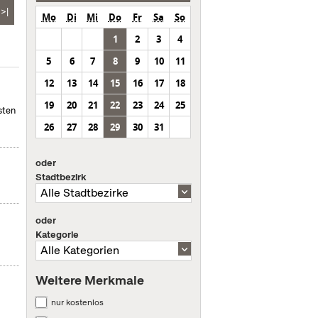
>|
Mo
Di
Mi
Do
Fr
Sa
So
1
2
3
4
5
6
7
8
9
10
11
12
13
14
15
16
17
18
19
20
21
22
23
24
25
sten
26
27
28
29
30
31
oder
Stadtbezirk
oder
Kategorie
Weitere Merkmale
nur kostenlos