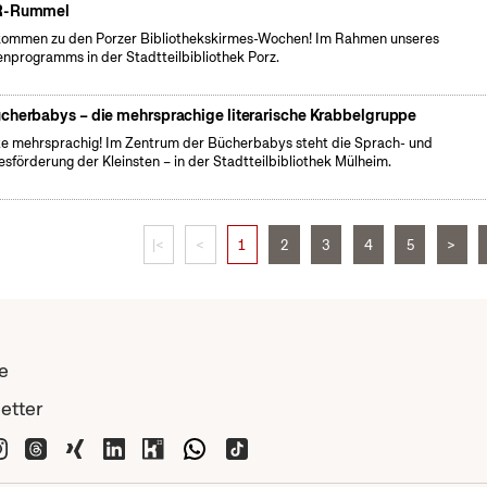
R-Rummel
kommen zu den Porzer Bibliothekskirmes-Wochen! Im Rahmen unseres
enprogramms in der Stadtteilbibliothek Porz.
cherbabys – die mehrsprachige literarische Krabbelgruppe
e mehrsprachig! Im Zentrum der Bücherbabys steht die Sprach- und
esförderung der Kleinsten – in der Stadtteilbibliothek Mülheim.
|<
<
1
2
3
4
5
>
e
etter