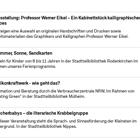
sstellung: Professor Werner Eikel – Ein Kabinettstück kalligraphische
bes
zeigen eine Auswahl an originalen Handschriften und Drucken sowie
itsmaterialien des Graphikers und Kalligraphen Professor Werner Eikel.
mmer, Sonne, Sandkarten
eln für Kinder von 8 bis 11 Jahren in der Stadtteilbibliothek Rodenkirchen im
en unseres Ferienprogramms.
lkonkraftwerk - wie geht das?
rmation und Beratung durch die Verbraucherzentrale NRW. Im Rahmen von
ating Green" in der Stadtteilbibliothek Mülheim.
cherbabys – die literarische Krabbelgruppe
dieser Veranstaltung steht die Sprach- und Sinnesförderung der Kleinsten im
ergrund. In der Stadtteilbibliothek Nippes.