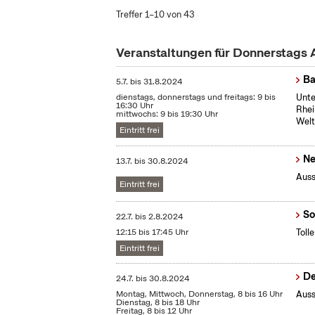
Treffer 1–10 von 43
Veranstaltungen für Donnerstags
Ba
5.7.
bis
31.8.2024
dienstags, donnerstags und freitags: 9 bis
Unte
16:30 Uhr
Rhei
mittwochs: 9 bis 19:30 Uhr
Welt
Eintritt frei
Ne
13.7.
bis
30.8.2024
Auss
Eintritt frei
So
22.7.
bis
2.8.2024
12:15 bis 17:45 Uhr
Toll
Eintritt frei
De
24.7.
bis
30.8.2024
Montag, Mittwoch, Donnerstag, 8 bis 16 Uhr
Auss
Dienstag, 8 bis 18 Uhr
Freitag, 8 bis 12 Uhr