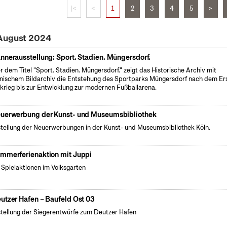
|<
<
1
2
3
4
5
>
 August 2024
nnerausstellung: Sport. Stadien. Müngersdorf.
r dem Titel "Sport. Stadien. Müngersdorf." zeigt das Historische Archiv mit
nischem Bildarchiv die Entstehung des Sportparks Müngersdorf nach dem Er
krieg bis zur Entwicklung zur modernen Fußballarena.
uerwerbung der Kunst- und Museumsbibliothek
tellung der Neuerwerbungen in der Kunst- und Museumsbibliothek Köln.
mmerferienaktion mit Juppi
e Spielaktionen im Volksgarten
utzer Hafen – Baufeld Ost 03
tellung der Siegerentwürfe zum Deutzer Hafen