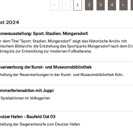
|<
<
1
2
3
4
>
ust 2024
nnerausstellung: Sport. Stadien. Müngersdorf.
r dem Titel "Sport. Stadien. Müngersdorf." zeigt das Historische Archiv mit
nischem Bildarchiv die Entstehung des Sportparks Müngersdorf nach dem Er
krieg bis zur Entwicklung zur modernen Fußballarena.
uerwerbung der Kunst- und Museumsbibliothek
tellung der Neuerwerbungen in der Kunst- und Museumsbibliothek Köln.
mmerferienaktion mit Juppi
e Spielaktionen im Volksgarten
utzer Hafen – Baufeld Ost 03
tellung der Siegerentwürfe zum Deutzer Hafen