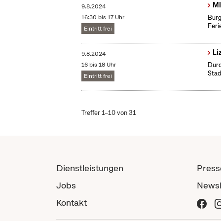
MI
9.8.2024
16:30 bis 17 Uhr
Burg
Fer
Eintritt frei
Li
9.8.2024
16 bis 18 Uhr
Durc
Stad
Eintritt frei
Treffer 1–10 von 31
Dienstleistungen
Press
Jobs
Newsl
Kontakt