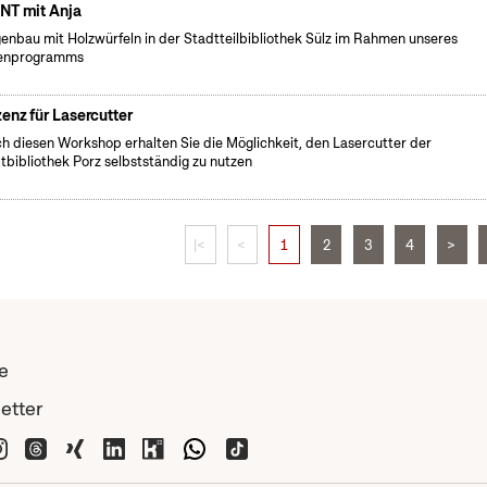
NT mit Anja
enbau mit Holzwürfeln in der Stadtteilbibliothek Sülz im Rahmen unseres
ienprogramms
zenz für Lasercutter
h diesen Workshop erhalten Sie die Möglichkeit, den Lasercutter der
tbibliothek Porz selbstständig zu nutzen
|<
<
1
2
3
4
>
e
etter