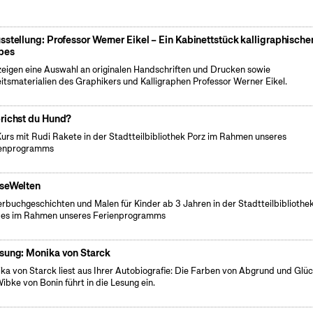
sstellung: Professor Werner Eikel – Ein Kabinettstück kalligraphische
bes
zeigen eine Auswahl an originalen Handschriften und Drucken sowie
itsmaterialien des Graphikers und Kalligraphen Professor Werner Eikel.
richst du Hund?
Kurs mit Rudi Rakete in der Stadtteilbibliothek Porz im Rahmen unseres
ienprogramms
seWelten
erbuchgeschichten und Malen für Kinder ab 3 Jahren in der Stadtteilbibliothe
es im Rahmen unseres Ferienprogramms
sung: Monika von Starck
ka von Starck liest aus Ihrer Autobiografie: Die Farben von Abgrund und Glüc
Wibke von Bonin führt in die Lesung ein.