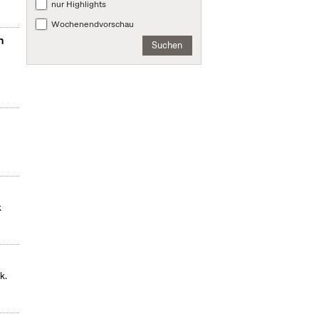
nur Highlights
Wochenendvorschau
n
Suchen
k
k.