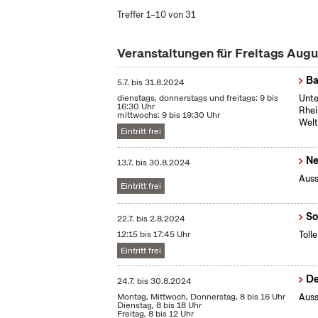
Treffer 1–10 von 31
Veranstaltungen für Freitags Aug
Ba
5.7.
bis
31.8.2024
dienstags, donnerstags und freitags: 9 bis
Unte
16:30 Uhr
Rhei
mittwochs: 9 bis 19:30 Uhr
Welt
Eintritt frei
Ne
13.7.
bis
30.8.2024
Auss
Eintritt frei
So
22.7.
bis
2.8.2024
12:15 bis 17:45 Uhr
Toll
Eintritt frei
De
24.7.
bis
30.8.2024
Montag, Mittwoch, Donnerstag, 8 bis 16 Uhr
Auss
Dienstag, 8 bis 18 Uhr
Freitag, 8 bis 12 Uhr