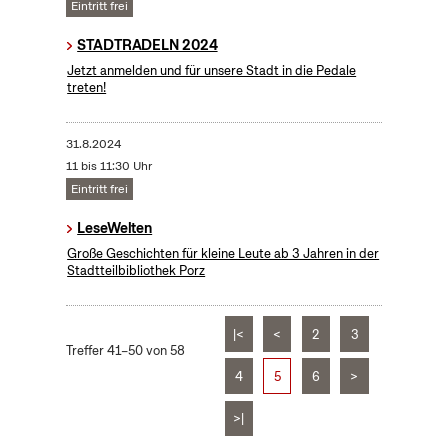
Eintritt frei
STADTRADELN 2024
Jetzt anmelden und für unsere Stadt in die Pedale
treten!
31.8.2024
11 bis 11:30 Uhr
Eintritt frei
LeseWelten
Große Geschichten für kleine Leute ab 3 Jahren in der
Stadtteilbibliothek Porz
|<
<
2
3
Treffer 41–50 von 58
4
5
6
>
>|