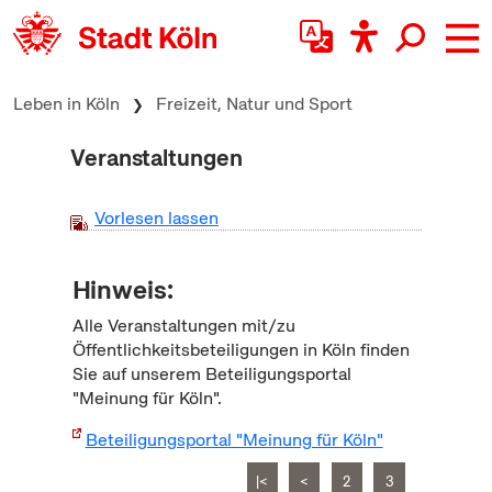
zum Inhalt springen
Leben in Köln
Freizeit, Natur und Sport
Veranstaltungen
Vorlesen lassen
Hinweis:
Alle Veranstaltungen mit/zu
Öffentlichkeitsbeteiligungen in Köln finden
Sie auf unserem Beteiligungsportal
"Meinung für Köln".
Beteiligungsportal "Meinung für Köln"
|<
<
2
3