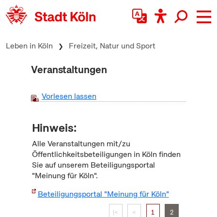
zum Inhalt springen
Leben in Köln
Freizeit, Natur und Sport
Veranstaltungen
Vorlesen lassen
Hinweis:
Alle Veranstaltungen mit/zu
Öffentlichkeitsbeteiligungen in Köln finden
Sie auf unserem Beteiligungsportal
"Meinung für Köln".
Beteiligungsportal "Meinung für Köln"
|<
<
1
2