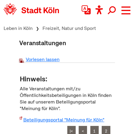
zum Inhalt springen
Leben in Köln
Freizeit, Natur und Sport
Veranstaltungen
Vorlesen lassen
Hinweis:
Alle Veranstaltungen mit/zu
Öffentlichkeitsbeteiligungen in Köln finden
Sie auf unserem Beteiligungsportal
"Meinung für Köln".
Beteiligungsportal "Meinung für Köln"
|<
<
1
2