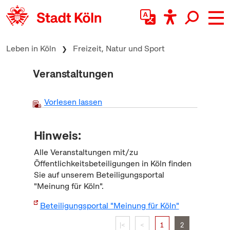
zum Inhalt springen
Leben in Köln
Freizeit, Natur und Sport
Veranstaltungen
Vorlesen lassen
Hinweis:
Alle Veranstaltungen mit/zu
Öffentlichkeitsbeteiligungen in Köln finden
Sie auf unserem Beteiligungsportal
"Meinung für Köln".
Beteiligungsportal "Meinung für Köln"
|<
<
1
2