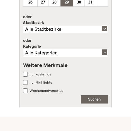
26
27
28
29
30
31
oder
Stadtbezirk
oder
Kategorie
Weitere Merkmale
nur kostenlos
nur Highlights
Wochenendvorschau
Suchen