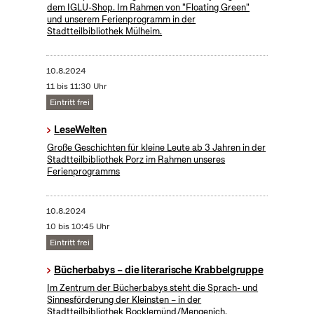
dem IGLU-Shop. Im Rahmen von "Floating Green"
und unserem Ferienprogramm in der
Stadtteilbibliothek Mülheim.
10.8.2024
11 bis 11:30 Uhr
Eintritt frei
LeseWelten
Große Geschichten für kleine Leute ab 3 Jahren in der
Stadtteilbibliothek Porz im Rahmen unseres
Ferienprogramms
10.8.2024
10 bis 10:45 Uhr
Eintritt frei
Bücherbabys – die literarische Krabbelgruppe
Im Zentrum der Bücherbabys steht die Sprach- und
Sinnesförderung der Kleinsten – in der
Stadtteilbibliothek Bocklemünd/Mengenich.