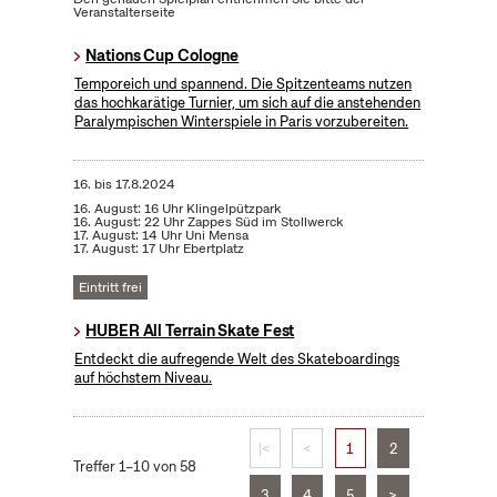
Veranstalterseite
Nations Cup Cologne
Temporeich und spannend. Die Spitzenteams nutzen
das hochkarätige Turnier, um sich auf die anstehenden
Paralympischen Winterspiele in Paris vorzubereiten.
16.
bis
17.8.2024
16. August: 16 Uhr Klingelpützpark
16. August: 22 Uhr Zappes Süd im Stollwerck
17. August: 14 Uhr Uni Mensa
17. August: 17 Uhr Ebertplatz
Eintritt frei
HUBER All Terrain Skate Fest
Entdeckt die aufregende Welt des Skateboardings
auf höchstem Niveau.
|<
<
1
2
Treffer 1–10 von 58
3
4
5
>