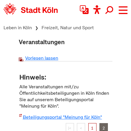
zum Inhalt springen
Leben in Köln
Freizeit, Natur und Sport
Veranstaltungen
Vorlesen lassen
Hinweis:
Alle Veranstaltungen mit/zu
Öffentlichkeitsbeteiligungen in Köln finden
Sie auf unserem Beteiligungsportal
"Meinung für Köln".
Beteiligungsportal "Meinung für Köln"
|<
<
1
2