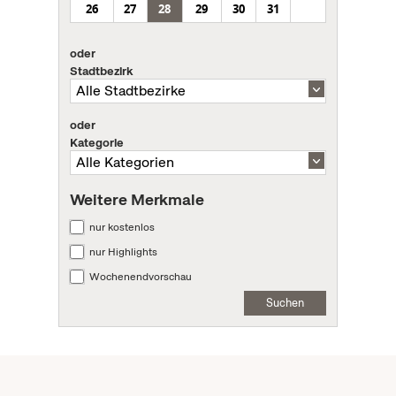
26
27
28
29
30
31
oder
Stadtbezirk
oder
Kategorie
Weitere Merkmale
nur kostenlos
nur Highlights
Wochenendvorschau
Suchen