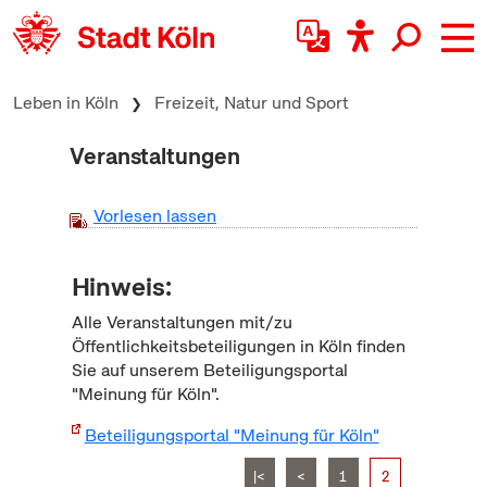
zum Inhalt springen
Leben in Köln
Freizeit, Natur und Sport
Veranstaltungen
Vorlesen lassen
Hinweis:
Alle Veranstaltungen mit/zu
Öffentlichkeitsbeteiligungen in Köln finden
Sie auf unserem Beteiligungsportal
"Meinung für Köln".
Beteiligungsportal "Meinung für Köln"
|<
<
1
2