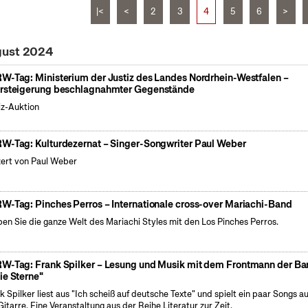
|<
<
2
3
4
5
6
>
gust 2024
W-Tag: Ministerium der Justiz des Landes Nordrhein-Westfalen –
rsteigerung beschlagnahmter Gegenstände
iz-Auktion
W-Tag: Kulturdezernat – Singer-Songwriter Paul Weber
ert von Paul Weber
W-Tag: Pinches Perros – Internationale cross-over Mariachi-Band
ben Sie die ganze Welt des Mariachi Styles mit den Los Pinches Perros.
W-Tag: Frank Spilker – Lesung und Musik mit dem Frontmann der B
ie Sterne"
k Spilker liest aus "Ich scheiß auf deutsche Texte" und spielt ein paar Songs au
Gitarre. Eine Veranstaltung aus der Reihe Literatur zur Zeit.