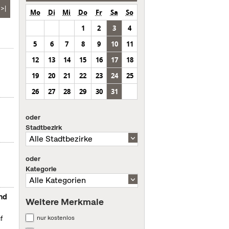
>|
Mo
Di
Mi
Do
Fr
Sa
So
1
2
3
4
5
6
7
8
9
10
11
12
13
14
15
16
17
18
19
20
21
22
23
24
25
26
27
28
29
30
31
oder
Stadtbezirk
oder
Kategorie
and
Weitere Merkmale
nur kostenlos
f