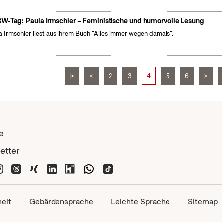
W-Tag: Paula Irmschler – Feministische und humorvolle Lesung
a Irmschler liest aus ihrem Buch "Alles immer wegen damals".
|<
<
2
3
4
5
6
>
e
etter
heit
Gebärdensprache
Leichte Sprache
Sitemap