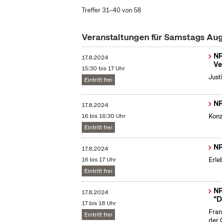
Treffer 31–40 von 58
Veranstaltungen für Samstags Au
NR
17.8.2024
Ve
15:30 bis 17 Uhr
Just
Eintritt frei
NR
17.8.2024
16 bis 16:30 Uhr
Konz
Eintritt frei
NR
17.8.2024
16 bis 17 Uhr
Erle
Eintritt frei
NR
17.8.2024
"D
17 bis 18 Uhr
Fran
Eintritt frei
der 