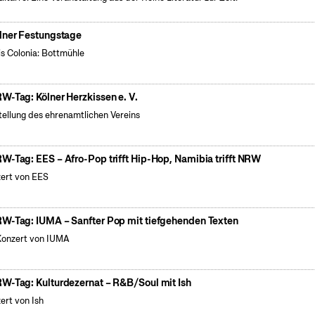
lner Festungstage
is Colonia: Bottmühle
W-Tag: Kölner Herzkissen e. V.
tellung des ehrenamtlichen Vereins
W-Tag: EES – Afro-Pop trifft Hip-Hop, Namibia trifft NRW
ert von EES
W-Tag: IUMA – Sanfter Pop mit tiefgehenden Texten
Konzert von IUMA
W-Tag: Kulturdezernat – R&B/Soul mit Ish
ert von Ish