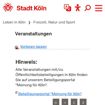
zum Inhalt springen
Leben in Köln
Freizeit, Natur und Sport
Veranstaltungen
Vorlesen lassen
Hinweis:
Alle Veranstaltungen mit/zu
Öffentlichkeitsbeteiligungen in Köln finden
Sie auf unserem Beteiligungsportal
"Meinung für Köln".
Beteiligungsportal "Meinung für Köln"
|<
<
1
2