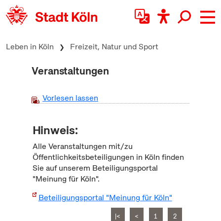
zum Inhalt springen
Leben in Köln
Freizeit, Natur und Sport
Veranstaltungen
Vorlesen lassen
Hinweis:
Alle Veranstaltungen mit/zu
Öffentlichkeitsbeteiligungen in Köln finden
Sie auf unserem Beteiligungsportal
"Meinung für Köln".
Beteiligungsportal "Meinung für Köln"
|<
<
1
2