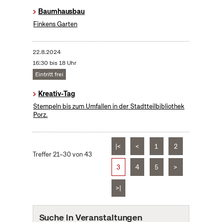
Baumhausbau
Finkens Garten
22.8.2024
16:30 bis 18 Uhr
Eintritt frei
Kreativ-Tag
Stempeln bis zum Umfallen in der Stadtteilbibliothek
Porz.
|<
<
1
2
Treffer 21–30 von 43
3
4
5
>
>|
Suche in Veranstaltungen