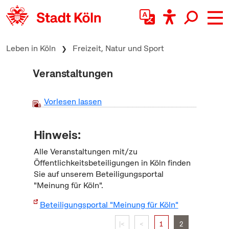
zum Inhalt springen
Leben in Köln
Freizeit, Natur und Sport
Veranstaltungen
Vorlesen lassen
Hinweis:
Alle Veranstaltungen mit/zu
Öffentlichkeitsbeteiligungen in Köln finden
Sie auf unserem Beteiligungsportal
"Meinung für Köln".
Beteiligungsportal "Meinung für Köln"
|<
<
1
2