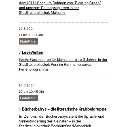
dem IGLU-Shop. Im Rahmen von "Floating Green"
und unserem Ferienprogramm in der
Stadtteilbibliothek Mülheim.
10.8.2024
11 bis 11:30 Uhr
Eintritt frei
LeseWelten
Große Geschichten für kleine Leute ab 3 Jahren in der
Stadtteilbibliothek Porz im Rahmen unseres
Ferienprogramms
10.8.2024
10 bis 10:45 Uhr
Eintritt frei
Bücherbabys – die literarische Krabbelgruppe
Im Zentrum der Bücherbabys steht die Sprach- und
Sinnesförderung der Kleinsten – in der
Stadtteilbibliothek Bocklemünd/Mengenich.