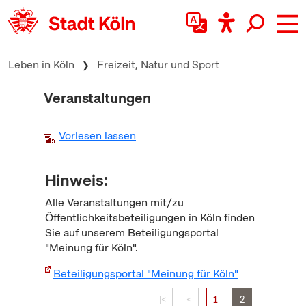
zum Inhalt springen
Leben in Köln
Freizeit, Natur und Sport
Veranstaltungen
Vorlesen lassen
Hinweis:
Alle Veranstaltungen mit/zu
Öffentlichkeitsbeteiligungen in Köln finden
Sie auf unserem Beteiligungsportal
"Meinung für Köln".
Beteiligungsportal "Meinung für Köln"
|<
<
1
2