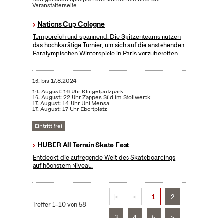
Veranstalterseite
Nations Cup Cologne
Temporeich und spannend. Die Spitzenteams nutzen
das hochkarätige Turnier, um sich auf die anstehenden
Paralympischen Winterspiele in Paris vorzubereiten.
16.
bis
17.8.2024
16. August: 16 Uhr Klingelpützpark
16. August: 22 Uhr Zappes Süd im Stollwerck
17. August: 14 Uhr Uni Mensa
17. August: 17 Uhr Ebertplatz
Eintritt frei
HUBER All Terrain Skate Fest
Entdeckt die aufregende Welt des Skateboardings
auf höchstem Niveau.
|<
<
1
2
Treffer 1–10 von 58
3
4
5
>