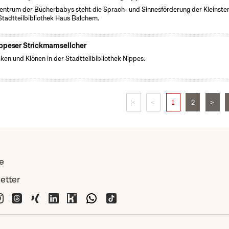
entrum der Bücherbabys steht die Sprach- und Sinnesförderung der Kleinsten
Stadtteilbibliothek Haus Balchem.
ppeser Strickmamsellcher
cken und Klönen in der Stadtteilbibliothek Nippes.
|<
<
1
2
>
e
etter