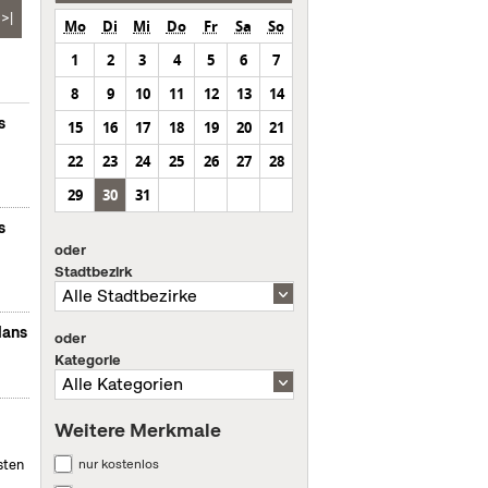
>|
Mo
Di
Mi
Do
Fr
Sa
So
1
2
3
4
5
6
7
8
9
10
11
12
13
14
s
15
16
17
18
19
20
21
22
23
24
25
26
27
28
29
30
31
s
oder
Stadtbezirk
lans
oder
Kategorie
Weitere Merkmale
nur kostenlos
sten