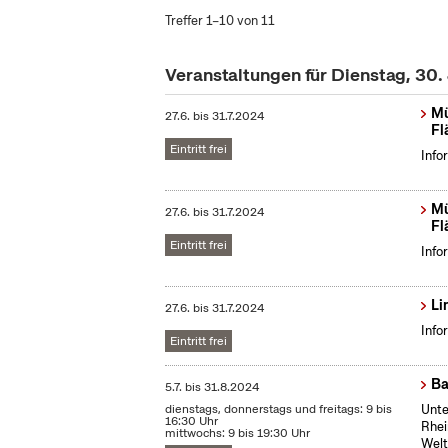
Treffer 1–10 von 11
Veranstaltungen für Dienstag, 30.
Mü
27.6.
bis
31.7.2024
Fl
Eintritt frei
Info
Mü
27.6.
bis
31.7.2024
Fl
Eintritt frei
Info
Li
27.6.
bis
31.7.2024
Info
Eintritt frei
Ba
5.7.
bis
31.8.2024
dienstags, donnerstags und freitags: 9 bis
Unte
16:30 Uhr
Rhei
mittwochs: 9 bis 19:30 Uhr
Welt