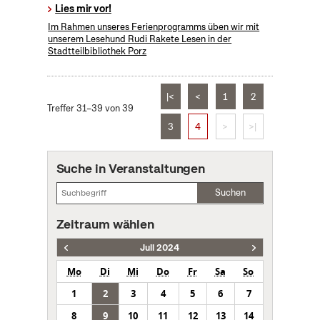
Lies mir vor!
Im Rahmen unseres Ferienprogramms üben wir mit
unserem Lesehund Rudi Rakete Lesen in der
Stadtteilbibliothek Porz
|<
<
1
2
Treffer 31–39 von 39
3
4
>
>|
Suche in Veranstaltungen
Suchen
Zeitraum wählen
Juli 2024
Mo
Di
Mi
Do
Fr
Sa
So
1
2
3
4
5
6
7
8
9
10
11
12
13
14