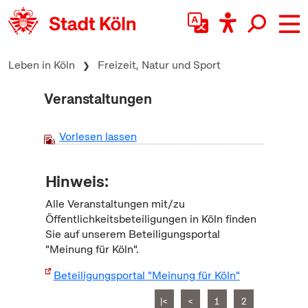
zum Inhalt springen
Leben in Köln
Freizeit, Natur und Sport
Veranstaltungen
Vorlesen lassen
Hinweis:
Alle Veranstaltungen mit/zu
Öffentlichkeitsbeteiligungen in Köln finden
Sie auf unserem Beteiligungsportal
"Meinung für Köln".
Beteiligungsportal "Meinung für Köln"
|<
<
1
2