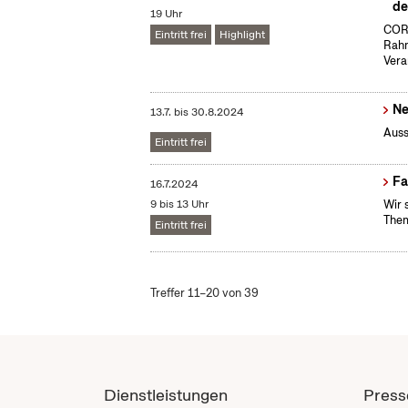
de
19 Uhr
CORR
Eintritt frei
Highlight
Rahm
Vera
Ne
13.7.
bis
30.8.2024
Auss
Eintritt frei
Fa
16.7.2024
9 bis 13 Uhr
Wir 
Them
Eintritt frei
Treffer 11–20 von 39
Dienstleistungen
Press