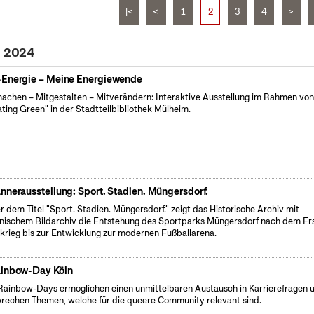
|<
<
1
2
3
4
>
i 2024
Energie – Meine Energiewende
achen – Mitgestalten – Mitverändern: Interaktive Ausstellung im Rahmen vo
ating Green" in der Stadtteilbibliothek Mülheim.
nnerausstellung: Sport. Stadien. Müngersdorf.
r dem Titel "Sport. Stadien. Müngersdorf." zeigt das Historische Archiv mit
nischem Bildarchiv die Entstehung des Sportparks Müngersdorf nach dem Er
krieg bis zur Entwicklung zur modernen Fußballarena.
inbow-Day Köln
Rainbow-Days ermöglichen einen unmittelbaren Austausch in Karrierefragen 
rechen Themen, welche für die queere Community relevant sind.