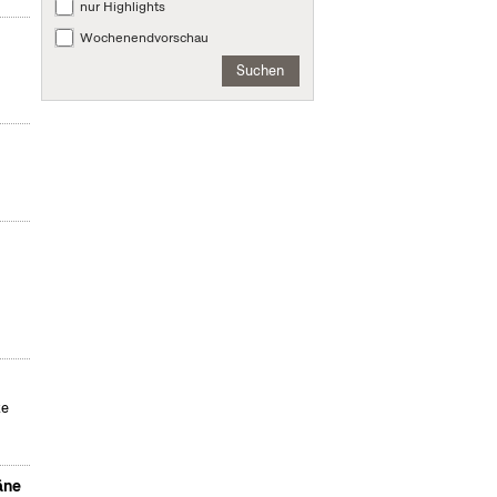
nur Highlights
Wochenendvorschau
Suchen
te
äne