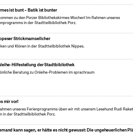
rmes ist bunt – Batik ist bunter
kommen zu den Porzer Bibliothekskirmes-Wochen! Im Rahmen unseres
enprogramms in der Stadtteilbibliothek Porz.
ppeser Strickmamsellcher
cken und Klönen in der Stadtteilbibliothek Nippes.
leihe-Hilfestellung der Stadtbibliothek
önliche Beratung zu Onleihe-Problemen im sprachraum
es mir vor!
ahmen unseres Ferienprogramms üben wir mit unserem Lesehund Rudi Rake
n in der Stadtteilbibliothek Porz.
emand kann sagen, er hätte es nicht gewusst: Die ungeheuerlichen Pl