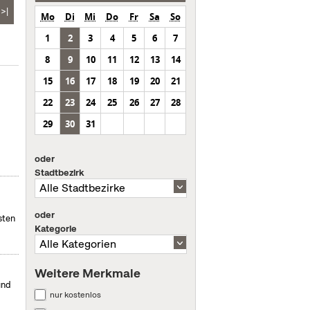
>|
Mo
Di
Mi
Do
Fr
Sa
So
1
2
3
4
5
6
7
8
9
10
11
12
13
14
15
16
17
18
19
20
21
n
22
23
24
25
26
27
28
29
30
31
oder
Stadtbezirk
oder
sten
Kategorie
Weitere Merkmale
und
nur kostenlos