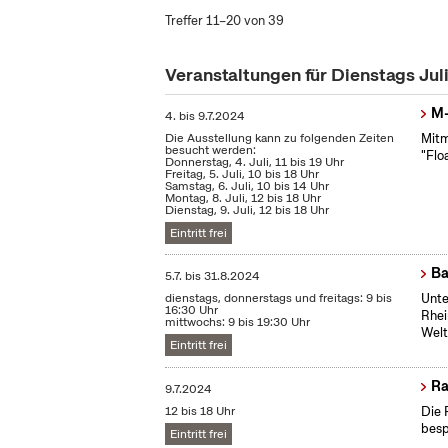
Treffer 11–20 von 39
Veranstaltungen für Dienstags Jul
M-
4.
bis
9.7.2024
Die Ausstellung kann zu folgenden Zeiten
Mitm
besucht werden:
"Flo
Donnerstag, 4. Juli, 11 bis 19 Uhr
Freitag, 5. Juli, 10 bis 18 Uhr
Samstag, 6. Juli, 10 bis 14 Uhr
Montag, 8. Juli, 12 bis 18 Uhr
Dienstag, 9. Juli, 12 bis 18 Uhr
Eintritt frei
Ba
5.7.
bis
31.8.2024
dienstags, donnerstags und freitags: 9 bis
Unte
16:30 Uhr
Rhei
mittwochs: 9 bis 19:30 Uhr
Welt
Eintritt frei
Ra
9.7.2024
12 bis 18 Uhr
Die 
besp
Eintritt frei