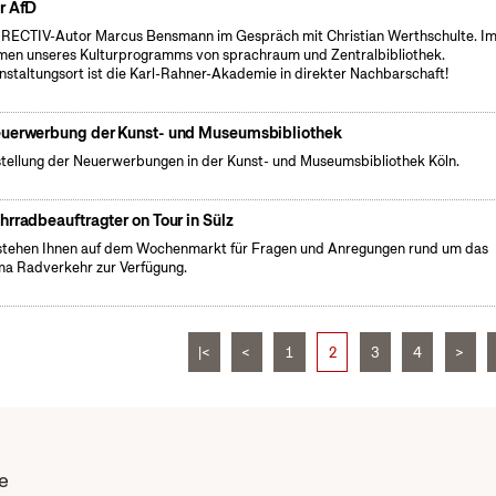
r AfD
ECTIV-Autor Marcus Bensmann im Gespräch mit Christian Werthschulte. I
en unseres Kulturprogramms von sprachraum und Zentralbibliothek.
nstaltungsort ist die Karl-Rahner-Akademie in direkter Nachbarschaft!
uerwerbung der Kunst- und Museumsbibliothek
tellung der Neuerwerbungen in der Kunst- und Museumsbibliothek Köln.
hrradbeauftragter on Tour in Sülz
stehen Ihnen auf dem Wochenmarkt für Fragen und Anregungen rund um das
a Radverkehr zur Verfügung.
|<
<
1
2
3
4
>
e