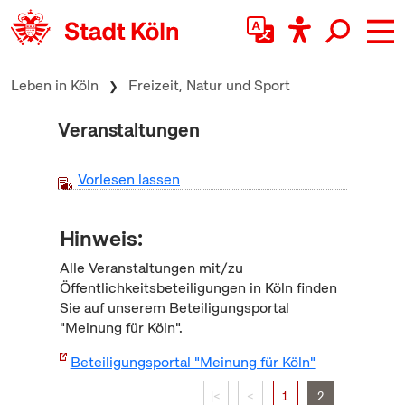
zum Inhalt springen
Leben in Köln
Freizeit, Natur und Sport
Veranstaltungen
Vorlesen lassen
Hinweis:
Alle Veranstaltungen mit/zu
Öffentlichkeitsbeteiligungen in Köln finden
Sie auf unserem Beteiligungsportal
"Meinung für Köln".
Beteiligungsportal "Meinung für Köln"
|<
<
1
2