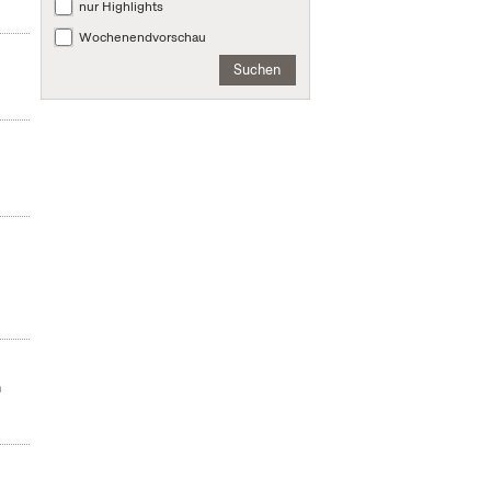
nur Highlights
Wochenendvorschau
Suchen
m