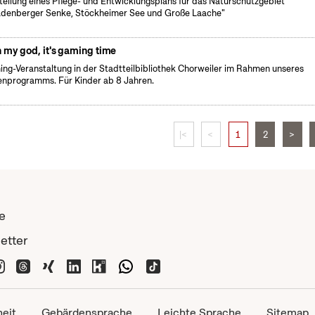
tellung eines Pflege- und Entwicklungsplans für das Naturschutzgebiet
denberger Senke, Stöckheimer See und Große Laache"
 my god, it's gaming time
ng-Veranstaltung in der Stadtteilbibliothek Chorweiler im Rahmen unseres
enprogramms. Für Kinder ab 8 Jahren.
|<
<
1
2
>
e
etter
heit
Gebärdensprache
Leichte Sprache
Sitemap