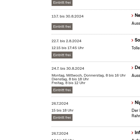
Eintritt frei
Ne
13.7.
bis
30.8.2024
Auss
Eintritt frei
So
22.7.
bis
2.8.2024
12:15 bis 17:45 Uhr
Toll
Eintritt frei
De
24.7.
bis
30.8.2024
Montag, Mittwoch, Donnerstag, 8 bis 16 Uhr
Auss
Dienstag, 8 bis 18 Uhr
Freitag, 8 bis 12 Uhr
Eintritt frei
Ni
26.7.2024
15 bis 18 Uhr
Der 
Rahm
Eintritt frei
In
26.7.2024