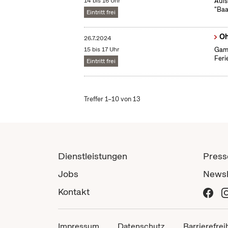
14 bis 16 Uhr
Aufs
"Baa
Eintritt frei
Oh
26.7.2024
15 bis 17 Uhr
Gami
Feri
Eintritt frei
Treffer 1–10 von 13
Dienstleistungen
Press
Jobs
Newsl
Kontakt
Impressum
Datenschutz
Barrierefrei