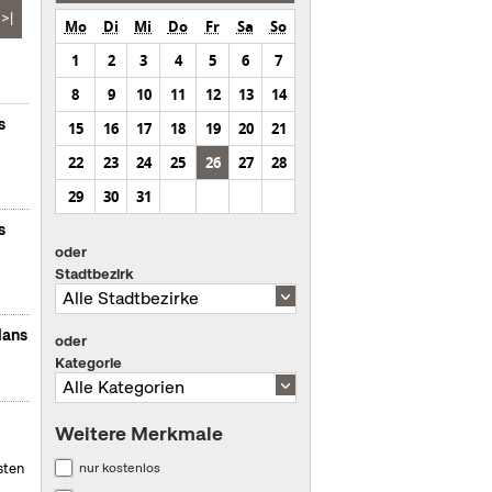
>|
Mo
Di
Mi
Do
Fr
Sa
So
1
2
3
4
5
6
7
8
9
10
11
12
13
14
s
15
16
17
18
19
20
21
22
23
24
25
26
27
28
29
30
31
s
oder
Stadtbezirk
lans
oder
Kategorie
Weitere Merkmale
nur kostenlos
sten