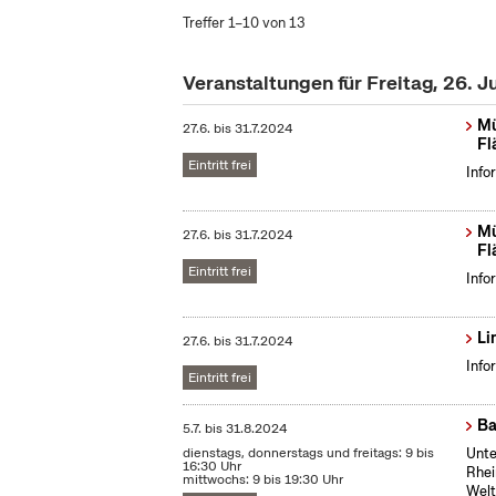
Treffer 1–10 von 13
Veranstaltungen für Freitag, 26. J
Mü
27.6.
bis
31.7.2024
Fl
Eintritt frei
Info
Mü
27.6.
bis
31.7.2024
Fl
Eintritt frei
Info
Li
27.6.
bis
31.7.2024
Info
Eintritt frei
Ba
5.7.
bis
31.8.2024
dienstags, donnerstags und freitags: 9 bis
Unte
16:30 Uhr
Rhei
mittwochs: 9 bis 19:30 Uhr
Welt