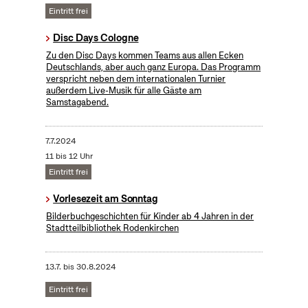
Eintritt frei
Disc Days Cologne
Zu den Disc Days kommen Teams aus allen Ecken
Deutschlands, aber auch ganz Europa. Das Programm
verspricht neben dem internationalen Turnier
außerdem Live-Musik für alle Gäste am
Samstagabend.
7.7.2024
11 bis 12 Uhr
Eintritt frei
Vorlesezeit am Sonntag
Bilderbuchgeschichten für Kinder ab 4 Jahren in der
Stadtteilbibliothek Rodenkirchen
13.7.
bis
30.8.2024
Eintritt frei