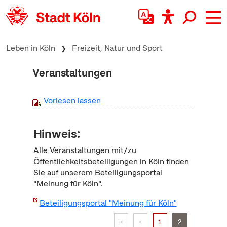
zum Inhalt springen
Leben in Köln
Freizeit, Natur und Sport
Veranstaltungen
Vorlesen lassen
Hinweis:
Alle Veranstaltungen mit/zu
Öffentlichkeitsbeteiligungen in Köln finden
Sie auf unserem Beteiligungsportal
"Meinung für Köln".
Beteiligungsportal "Meinung für Köln"
|<
<
1
2