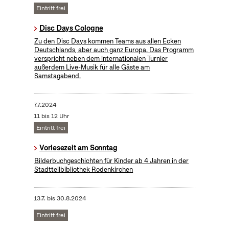
Eintritt frei
Disc Days Cologne
Zu den Disc Days kommen Teams aus allen Ecken
Deutschlands, aber auch ganz Europa. Das Programm
verspricht neben dem internationalen Turnier
außerdem Live-Musik für alle Gäste am
Samstagabend.
7.7.2024
11 bis 12 Uhr
Eintritt frei
Vorlesezeit am Sonntag
Bilderbuchgeschichten für Kinder ab 4 Jahren in der
Stadtteilbibliothek Rodenkirchen
13.7.
bis
30.8.2024
Eintritt frei