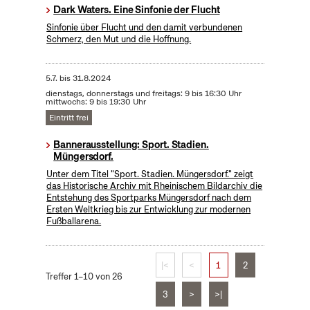
Dark Waters. Eine Sinfonie der Flucht
Sinfonie über Flucht und den damit verbundenen
Schmerz, den Mut und die Hoffnung.
5.7.
bis
31.8.2024
dienstags, donnerstags und freitags: 9 bis 16:30 Uhr
mittwochs: 9 bis 19:30 Uhr
Eintritt frei
Bannerausstellung: Sport. Stadien.
Müngersdorf.
Unter dem Titel "Sport. Stadien. Müngersdorf." zeigt
das Historische Archiv mit Rheinischem Bildarchiv die
Entstehung des Sportparks Müngersdorf nach dem
Ersten Weltkrieg bis zur Entwicklung zur modernen
Fußballarena.
|<
<
1
2
Treffer 1–10 von 26
3
>
>|