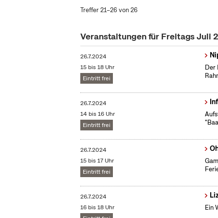
Treffer 21–26 von 26
Veranstaltungen für Freitags Juli
Ni
26.7.2024
15 bis 18 Uhr
Der 
Rahm
Eintritt frei
In
26.7.2024
14 bis 16 Uhr
Aufs
"Baa
Eintritt frei
Oh
26.7.2024
15 bis 17 Uhr
Gami
Feri
Eintritt frei
Li
26.7.2024
16 bis 18 Uhr
Ein 