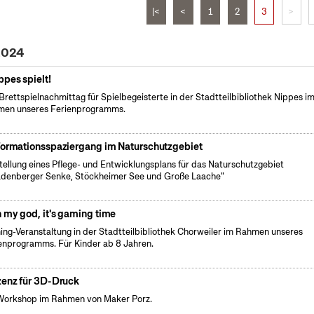
|<
<
1
2
3
>
 2024
ppes spielt!
Brettspielnachmittag für Spielbegeisterte in der Stadtteilbibliothek Nippes i
en unseres Ferienprogramms.
formationsspaziergang im Naturschutzgebiet
tellung eines Pflege- und Entwicklungsplans für das Naturschutzgebiet
denberger Senke, Stöckheimer See und Große Laache"
 my god, it's gaming time
ng-Veranstaltung in der Stadtteilbibliothek Chorweiler im Rahmen unseres
enprogramms. Für Kinder ab 8 Jahren.
zenz für 3D-Druck
Workshop im Rahmen von Maker Porz.