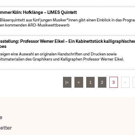
mmer Köln: Hofklänge – LIMES Quintett
Bläserquintett aus fünf jungen Musiker*innen gibt einen Einblick in das Prog
 den kommenden ARD-Musikwettbewerb
sstellung: Professor Werner Eikel – Ein Kabinettstück kalligraphische
bes
zeigen eine Auswahl an originalen Handschriften und Drucken sowie
itsmaterialien des Graphikers und Kalligraphen Professor Werner Eikel.
|<
<
1
2
3
>
e
etter