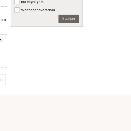
nur Highlights
Wochenendvorschau
Suchen
ramm
n
>|