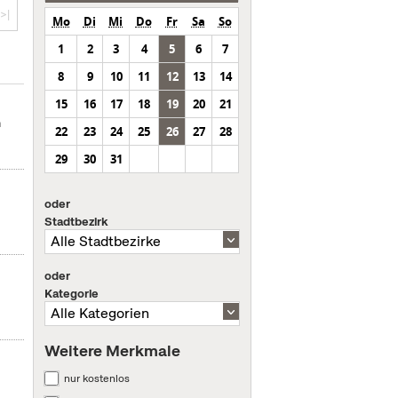
>|
Mo
Di
Mi
Do
Fr
Sa
So
1
2
3
4
5
6
7
8
9
10
11
12
13
14
15
16
17
18
19
20
21
m
22
23
24
25
26
27
28
29
30
31
oder
Stadtbezirk
oder
Kategorie
Weitere Merkmale
nur kostenlos