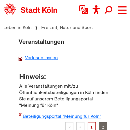
zum Inhalt springen
Leben in Köln
Freizeit, Natur und Sport
Veranstaltungen
Vorlesen lassen
Hinweis:
Alle Veranstaltungen mit/zu
Öffentlichkeitsbeteiligungen in Köln finden
Sie auf unserem Beteiligungsportal
"Meinung für Köln".
Beteiligungsportal "Meinung für Köln"
|<
<
1
2