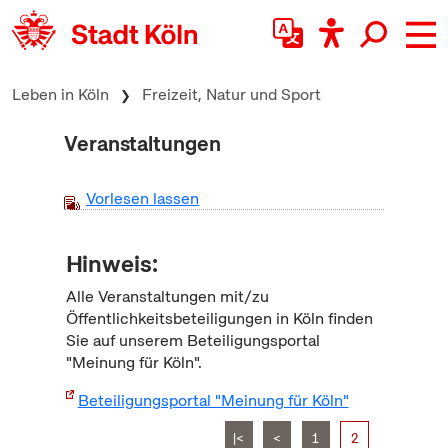
zum Inhalt springen
Leben in Köln
Freizeit, Natur und Sport
Veranstaltungen
Vorlesen lassen
Hinweis:
Alle Veranstaltungen mit/zu
Öffentlichkeitsbeteiligungen in Köln finden
Sie auf unserem Beteiligungsportal
"Meinung für Köln".
Beteiligungsportal "Meinung für Köln"
|<
<
1
2