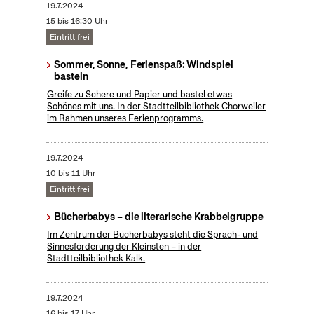
19.7.2024
15 bis 16:30 Uhr
Eintritt frei
Sommer, Sonne, Ferienspaß: Windspiel
basteln
Greife zu Schere und Papier und bastel etwas
Schönes mit uns. In der Stadtteilbibliothek Chorweiler
im Rahmen unseres Ferienprogramms.
19.7.2024
10 bis 11 Uhr
Eintritt frei
Bücherbabys – die literarische Krabbelgruppe
Im Zentrum der Bücherbabys steht die Sprach- und
Sinnesförderung der Kleinsten – in der
Stadtteilbibliothek Kalk.
19.7.2024
16 bis 17 Uhr